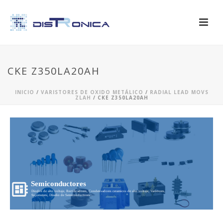
CKE Z350LA20AH
INICIO
/
VARISTORES DE OXIDO METÁLICO
/
RADIAL LEAD MOVS
ZLAH
/ CKE Z350LA20AH
Semiconductores
Diodos de alto voltaje, Rectificadores, Condensadores ceramicos de alto voltaje, Varistores,
Supresores, Diseño de Semiconductores...