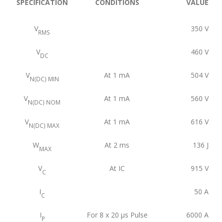
SPECIFICATION
CONDITIONS
VALUE
V
350
V
RMS
V
460
V
DC
V
At 1 mA
504
V
N(DC) MIN
V
At 1 mA
560
V
N(DC) NOM
V
At 1 mA
616
V
N(DC) MAX
W
At 2 ms
136
J
MAX
V
At IC
915
V
C
I
50
A
C
I
For 8 x 20 μs Pulse
6000
A
P