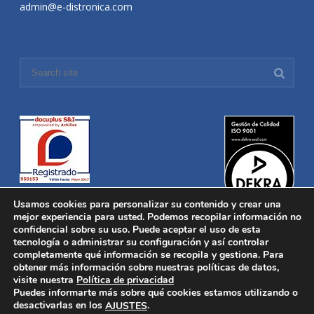
admin@e-distronica.com
Usamos cookies para personalizar su contenido y crear una
mejor experiencia para usted. Podemos recopilar información no
confidencial sobre su uso. Puede aceptar el uso de esta
tecnología o administrar su configuración y así controlar
Distronica © 2016 Todos los derechos reservados.
Aviso legal
|
completamente qué información se recopila y gestiona. Para
Política de privacidad
|
Política de Cookies
obtener más información sobre nuestras políticas de datos,
Desarrollado por
Nucleosoft
visite nuestra
Política de privacidad
Inicio
Puedes informarte más sobre qué cookies estamos utilizando o
Quiénes Somos
desactivarlas en los
.
AJUSTES