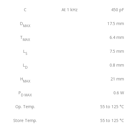
C
At 1 kHz
450
pF
D
17.5
mm
MAX
T
6.4
mm
MAX
L
7.5
mm
S
L
0.8
mm
D
H
21
mm
MAX
P
0.6
W
D MAX
Op. Temp.
55 to 125
°C
Store Temp.
55 to 125
°C