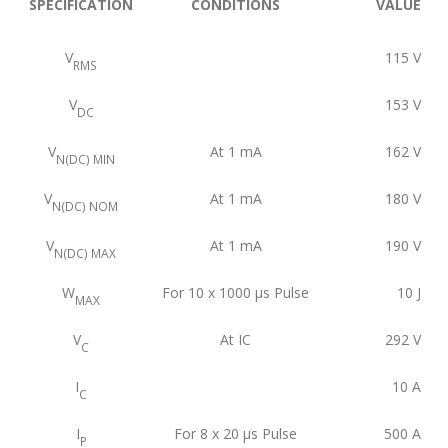
SPECIFICATION
CONDITIONS
VALUE
V
115
V
RMS
V
153
V
DC
V
At 1 mA
162
V
N(DC) MIN
V
At 1 mA
180
V
N(DC) NOM
V
At 1 mA
190
V
N(DC) MAX
W
For 10 x 1000 μs Pulse
10
J
MAX
V
At IC
292
V
C
I
10
A
C
I
For 8 x 20 μs Pulse
500
A
P