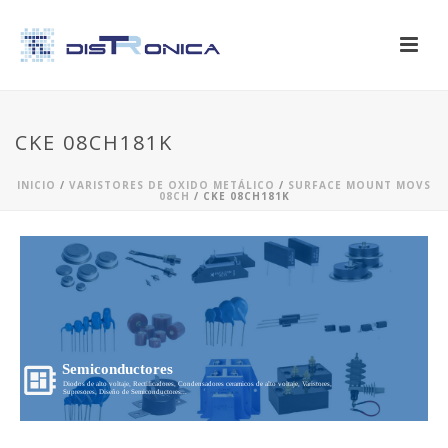
CKE 08CH181K
INICIO
/
VARISTORES DE OXIDO METÁLICO
/
SURFACE MOUNT MOVS
08CH
/ CKE 08CH181K
Semiconductores
Diodos de alto voltaje, Rectificadores, Condensadores ceramicos de alto voltaje, Varistores,
Supresores, Diseño de Semiconductores...