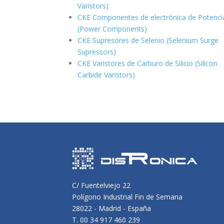
Varistors)
CKE Componentes de electrónica de Potenci
(Power Components)
CKE Supresores de Selenio (Selenium Surge
Supressors)
CKE Varistores de Carburo de Silicio
(Silicon
Carbide Varistors)
C/ Fuentelviejo 22
Polígono Industrial Fin de Semana
28022 - Madrid - España
T. 00 34 917 460 239