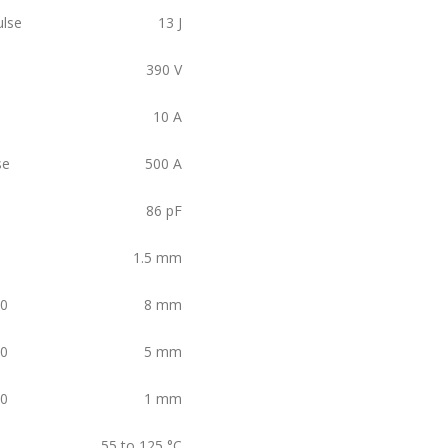
ulse
13
J
390
V
10
A
se
500
A
86
pF
1.5
mm
30
8
mm
30
5
mm
20
1
mm
55 to 125
°C