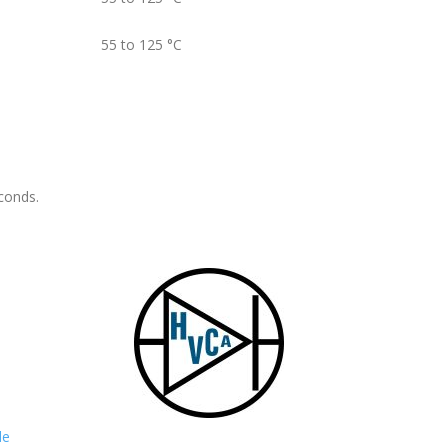
55 to 125
°C
conds.
de