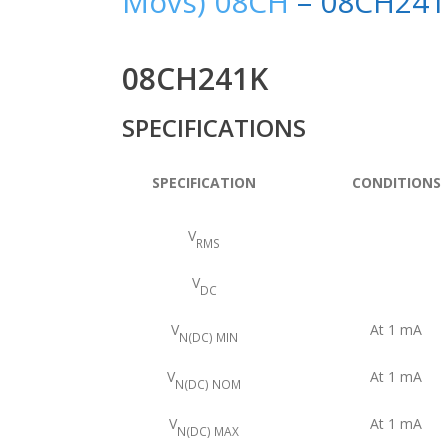
Movs) 08CH
– 08CH241
08CH241K
SPECIFICATIONS
SPECIFICATION
CONDITIONS
V
RMS
V
DC
V
At 1 mA
N(DC) MIN
V
At 1 mA
N(DC) NOM
V
At 1 mA
N(DC) MAX