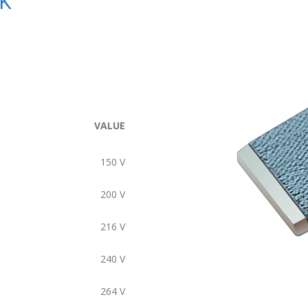
K
VALUE
150
V
200
V
216
V
240
V
264
V