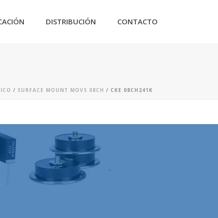
CACIÓN
DISTRIBUCIÓN
CONTACTO
LICO
/
SURFACE MOUNT MOVS 08CH
/ CKE 08CH241K