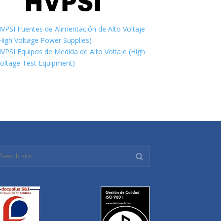
VPSI Fuentes de Alimentación de Alto Voltaje
High Voltage Power Supplies)
VPSI Equipos de Medida de Alto Voltaje (High
oltage Test Equipment)