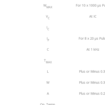
W
For 10 x 1000 μs P
MAX
V
At IC
C
I
C
I
For 8 x 20 μs Pul
P
C
At 1 kHz
T
MAX
L
Plus or Minus 0.
W
Plus or Minus 0.
A
Plus or Minus 0.
Op. Temp.