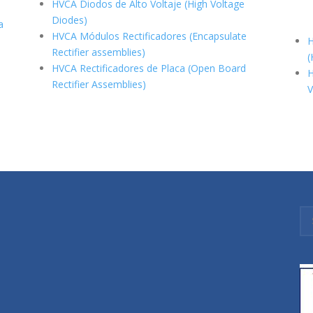
HVCA Diodos de Alto Voltaje (High Voltage
Diodes)
a
HVCA Módulos Rectificadores (Encapsulate
H
Rectifier assemblies)
(
HVCA Rectificadores de Placa (Open Board
H
Rectifier Assemblies)
V