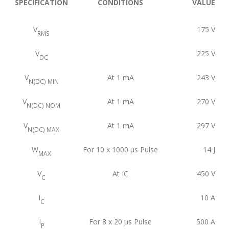
SPECIFICATION
CONDITIONS
VALUE
V
175
V
RMS
V
225
V
DC
V
At 1 mA
243
V
N(DC) MIN
V
At 1 mA
270
V
N(DC) NOM
V
At 1 mA
297
V
N(DC) MAX
W
For 10 x 1000 μs Pulse
14
J
MAX
V
At IC
450
V
C
I
10
A
C
I
For 8 x 20 μs Pulse
500
A
P