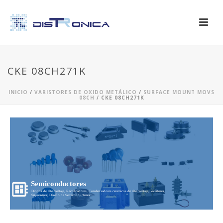
CKE 08CH271K
INICIO
/
VARISTORES DE OXIDO METÁLICO
/
SURFACE MOUNT MOVS
08CH
/ CKE 08CH271K
Semiconductores
Diodos de alto voltaje, Rectificadores, Condensadores ceramicos de alto voltaje, Varistores,
Supresores, Diseño de Semiconductores...