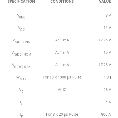
SPECIFICATION
CONDITIONS
VALUE
V
8
V
RMS
V
11
V
DC
V
At 1 mA
12.75
V
N(DC) MIN
V
At 1 mA
15
V
N(DC) NOM
V
At 1 mA
17.25
V
N(DC) MAX
W
For 10 x 1000 μs Pulse
1.8
J
MAX
V
At IC
28
V
C
I
5
A
C
I
For 8 x 20 μs Pulse
800
A
P