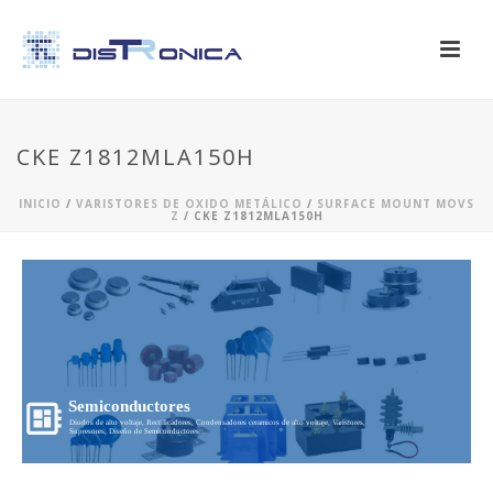
CKE Z1812MLA150H
INICIO
/
VARISTORES DE OXIDO METÁLICO
/
SURFACE MOUNT MOVS
Z
/ CKE Z1812MLA150H
Semiconductores
Diodos de alto voltaje, Rectificadores, Condensadores ceramicos de alto voltaje, Varistores,
Supresores, Diseño de Semiconductores...