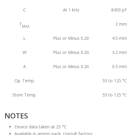
C
At 1 kHz
8450
pF
T
2
mm
MAX
L
Plus or Minus 0.20
4.5
mm
W
Plus or Minus 0.20
3.2
mm
A
Plus or Minus 0.20
0.5
mm
Op. Temp.
55 to 125
°C
Store Temp.
55 to 125
°C
NOTES
Device data taken at 25 °C.
Available in ammo pack, consult factory.