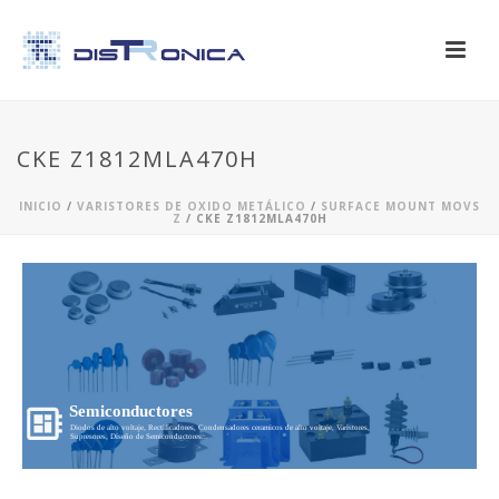
CKE Z1812MLA470H
INICIO
/
VARISTORES DE OXIDO METÁLICO
/
SURFACE MOUNT MOVS
Z
/ CKE Z1812MLA470H
Semiconductores
Diodos de alto voltaje, Rectificadores, Condensadores ceramicos de alto voltaje, Varistores,
Supresores, Diseño de Semiconductores...