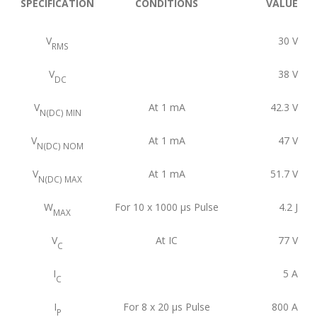
SPECIFICATION
CONDITIONS
VALUE
V
30
V
RMS
V
38
V
DC
V
At 1 mA
42.3
V
N(DC) MIN
V
At 1 mA
47
V
N(DC) NOM
V
At 1 mA
51.7
V
N(DC) MAX
W
For 10 x 1000 μs Pulse
4.2
J
MAX
V
At IC
77
V
C
I
5
A
C
I
For 8 x 20 μs Pulse
800
A
P