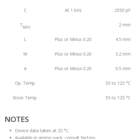
C
At 1 kHz
2550
pF
T
2
mm
MAX
L
Plus or Minus 0.20
4.5
mm
W
Plus or Minus 0.20
3.2
mm
A
Plus or Minus 0.20
0.5
mm
Op. Temp.
55 to 125
°C
Store Temp.
55 to 125
°C
NOTES
Device data taken at 25 °C.
Available in ammo pack, consult factory.