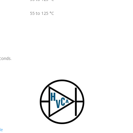
55 to 125
°C
conds.
de