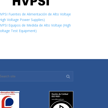
VPSI Fuentes de Alimentación de Alto Voltaje
High Voltage Power Supplies)
VPSI Equipos de Medida de Alto Voltaje (High
oltage Test Equipment)