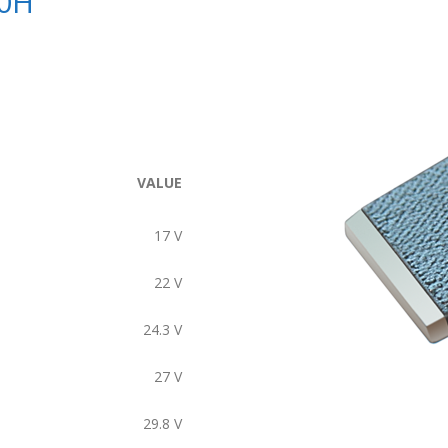
0H
VALUE
17
V
22
V
24.3
V
27
V
29.8
V