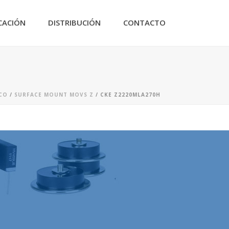
CACIÓN
DISTRIBUCIÓN
CONTACTO
ICO
/
SURFACE MOUNT MOVS Z
/ CKE Z2220MLA270H