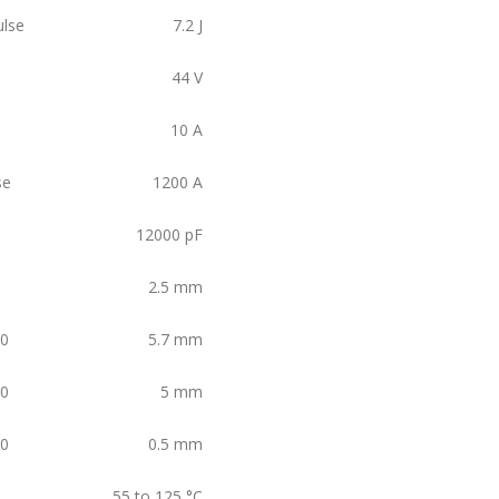
ulse
7.2
J
44
V
10
A
se
1200
A
12000
pF
2.5
mm
20
5.7
mm
20
5
mm
20
0.5
mm
55 to 125
°C