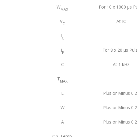
W
For 10 x 1000 μs P
MAX
V
At IC
C
I
C
I
For 8 x 20 μs Pul
P
C
At 1 kHz
T
MAX
L
Plus or Minus 0.
W
Plus or Minus 0.
A
Plus or Minus 0.
Op. Temp.