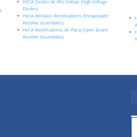
HVCA Diodos de Alto Voltaje (High Voltage
Diodes)
a
HVCA Módulos Rectificadores (Encapsulate
H
Rectifier assemblies)
(
HVCA Rectificadores de Placa (Open Board
H
Rectifier Assemblies)
V