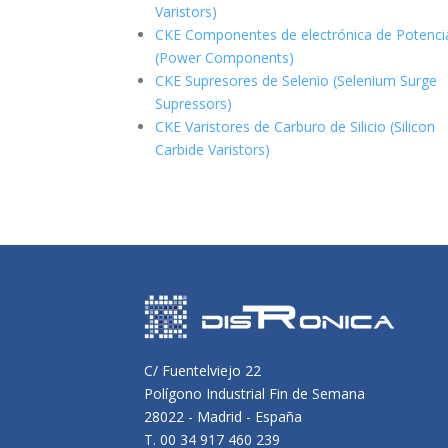
Varistors)
CKE Componentes de electrónica de Potenci
(Power Components)
CKE Supresores de Selenio (Selenium Surge
Supressors)
CKE Varistores de Carburo de Silicio
(Silicon
Carbide Varistors)
C/ Fuentelviejo 22
Polígono Industrial Fin de Semana
28022 - Madrid - España
T. 00 34 917 460 239