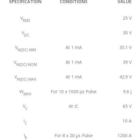
SPECIFICATION
CONDITIONS
VALUE
V
25
V
RMS
V
30
V
DC
V
At 1 mA
35.1
V
N(DC) MIN
V
At 1 mA
39
V
N(DC) NOM
V
At 1 mA
42.9
V
N(DC) MAX
W
For 10 x 1000 μs Pulse
9.6
J
MAX
V
At IC
65
V
C
I
10
A
C
I
For 8 x 20 μs Pulse
1200
A
P