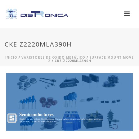
CKE Z2220MLA390H
INICIO
/
VARISTORES DE OXIDO METÁLICO
/
SURFACE MOUNT MOVS
Z
/ CKE Z2220MLA390H
Semiconductores
Diodos de alto voltaje, Rectificadores, Condensadores ceramicos de alto voltaje, Varistores,
Supresores, Diseño de Semiconductores...