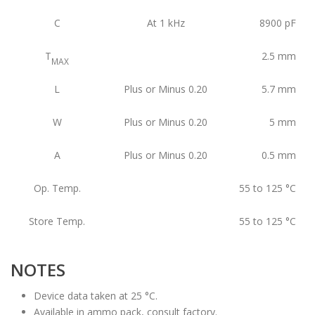
C
At 1 kHz
8900
pF
T
2.5
mm
MAX
L
Plus or Minus 0.20
5.7
mm
W
Plus or Minus 0.20
5
mm
A
Plus or Minus 0.20
0.5
mm
Op. Temp.
55 to 125
°C
Store Temp.
55 to 125
°C
NOTES
Device data taken at 25 °C.
Available in ammo pack, consult factory.