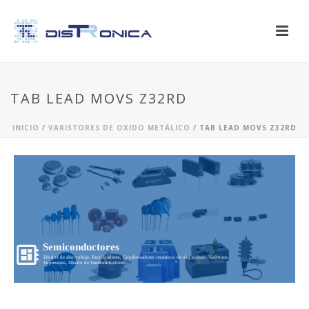
TAB LEAD MOVS Z32RD
INICIO
/
VARISTORES DE OXIDO METÁLICO
/ TAB LEAD MOVS Z32RD
Semiconductores
Diodos de alto voltaje, Rectificadores, Condensadores ceramicos de alto voltaje, Varistores,
Supresores, Diseño de Semiconductores...