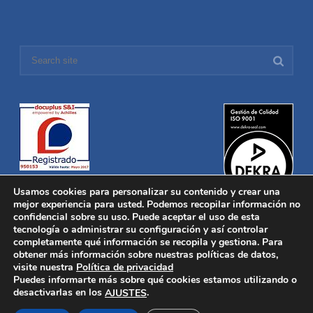
Usamos cookies para personalizar su contenido y crear una
mejor experiencia para usted. Podemos recopilar información no
confidencial sobre su uso. Puede aceptar el uso de esta
tecnología o administrar su configuración y así controlar
Distronica © 2016 Todos los derechos reservados.
Aviso legal
|
completamente qué información se recopila y gestiona. Para
Política de privacidad
|
Política de Cookies
obtener más información sobre nuestras políticas de datos,
Desarrollado por
Nucleosoft
visite nuestra
Política de privacidad
Inicio
Puedes informarte más sobre qué cookies estamos utilizando o
Quiénes Somos
desactivarlas en los
.
AJUSTES
Fabricación