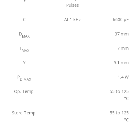
P
Pulses
C
At 1 kHz
6600
pF
D
37
mm
MAX
T
7
mm
MAX
Y
5.1
mm
P
1.4
W
D MAX
Op. Temp.
55 to 125
°C
Store Temp.
55 to 125
°C