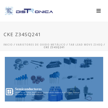
CKE Z34SQ241
INICIO
/
VARISTORES DE OXIDO METÁLICO
/
TAB LEAD MOVS Z34SQ
/
CKE Z34SQ241
Semiconductores
Diodos de alto voltaje, Rectificadores, Condensadores ceramicos de alto voltaje, Varistores,
Supresores, Diseño de Semiconductores...