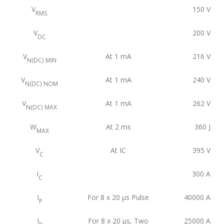
V
150
V
RMS
V
200
V
DC
V
At 1 mA
216
V
N(DC) MIN
V
At 1 mA
240
V
N(DC) NOM
V
At 1 mA
262
V
N(DC) MAX
W
At 2 ms
360
J
MAX
V
At IC
395
V
C
I
300
A
C
I
For 8 x 20 μs Pulse
40000
A
P
I
For 8 x 20 μs, Two
25000
A