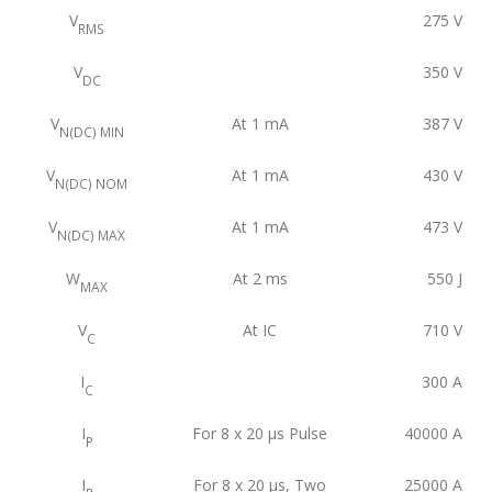
V
275
V
RMS
V
350
V
DC
V
At 1 mA
387
V
N(DC) MIN
V
At 1 mA
430
V
N(DC) NOM
V
At 1 mA
473
V
N(DC) MAX
W
At 2 ms
550
J
MAX
V
At IC
710
V
C
I
300
A
C
I
For 8 x 20 μs Pulse
40000
A
P
I
For 8 x 20 μs, Two
25000
A