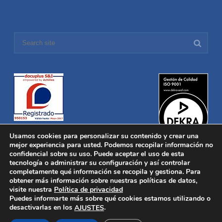
Usamos cookies para personalizar su contenido y crear una
mejor experiencia para usted. Podemos recopilar información no
confidencial sobre su uso. Puede aceptar el uso de esta
tecnología o administrar su configuración y así controlar
Distronica © 2016 Todos los derechos reservados.
Aviso legal
|
completamente qué información se recopila y gestiona. Para
Política de privacidad
|
Política de Cookies
obtener más información sobre nuestras políticas de datos,
Desarrollado por
Nucleosoft
visite nuestra
Política de privacidad
Inicio
Puedes informarte más sobre qué cookies estamos utilizando o
Quiénes Somos
desactivarlas en los
.
AJUSTES
Fabricación