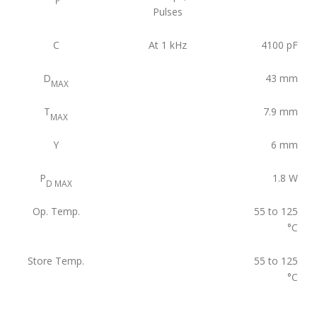
P
Pulses
C
At 1 kHz
4100
pF
D
43
mm
MAX
T
7.9
mm
MAX
Y
6
mm
P
1.8
W
D MAX
Op. Temp.
55 to 125
°C
Store Temp.
55 to 125
°C