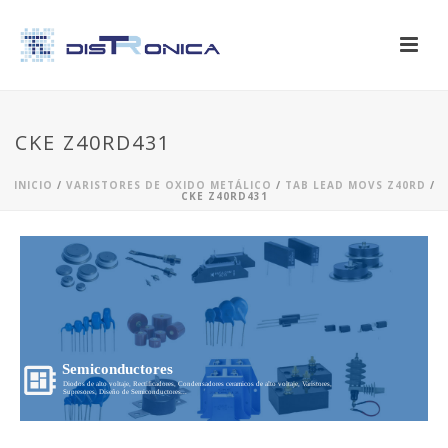
CKE Z40RD431
INICIO
/
VARISTORES DE OXIDO METÁLICO
/
TAB LEAD MOVS Z40RD
/
CKE Z40RD431
Semiconductores
Diodos de alto voltaje, Rectificadores, Condensadores ceramicos de alto voltaje, Varistores,
Supresores, Diseño de Semiconductores...