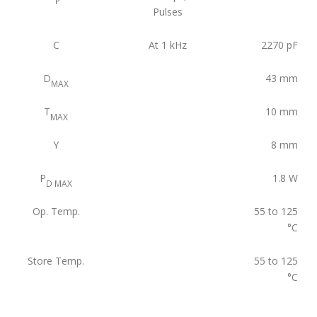
P
Pulses
C
At 1 kHz
2270
pF
D
43
mm
MAX
T
10
mm
MAX
Y
8
mm
P
1.8
W
D MAX
Op. Temp.
55 to 125
°C
Store Temp.
55 to 125
°C