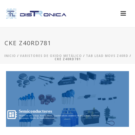
CKE Z40RD781
INICIO
/
VARISTORES DE OXIDO METÁLICO
/
TAB LEAD MOVS Z40RD
/
CKE Z40RD781
Semiconductores
Diodos de alto voltaje, Rectificadores, Condensadores ceramicos de alto voltaje, Varistores,
Supresores, Diseño de Semiconductores...