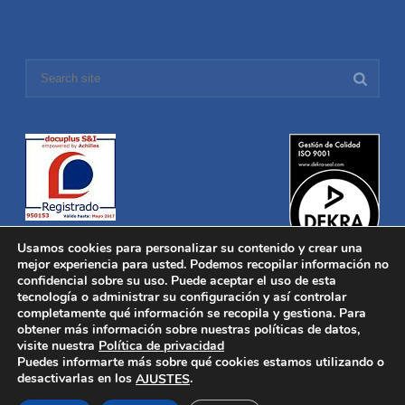
Usamos cookies para personalizar su contenido y crear una
mejor experiencia para usted. Podemos recopilar información no
confidencial sobre su uso. Puede aceptar el uso de esta
tecnología o administrar su configuración y así controlar
Distronica © 2016 Todos los derechos reservados.
Aviso legal
|
completamente qué información se recopila y gestiona. Para
Política de privacidad
|
Política de Cookies
obtener más información sobre nuestras políticas de datos,
Desarrollado por
Nucleosoft
visite nuestra
Política de privacidad
Inicio
Puedes informarte más sobre qué cookies estamos utilizando o
Quiénes Somos
desactivarlas en los
.
AJUSTES
Fabricación