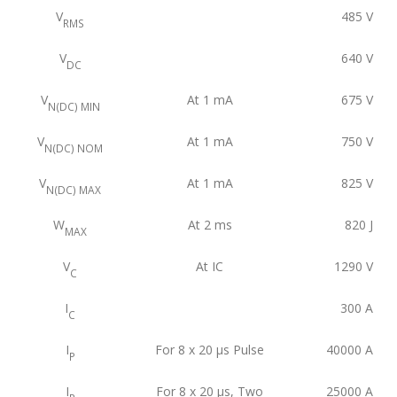
V
485
V
RMS
V
640
V
DC
V
At 1 mA
675
V
N(DC) MIN
V
At 1 mA
750
V
N(DC) NOM
V
At 1 mA
825
V
N(DC) MAX
W
At 2 ms
820
J
MAX
V
At IC
1290
V
C
I
300
A
C
I
For 8 x 20 μs Pulse
40000
A
P
I
For 8 x 20 μs, Two
25000
A