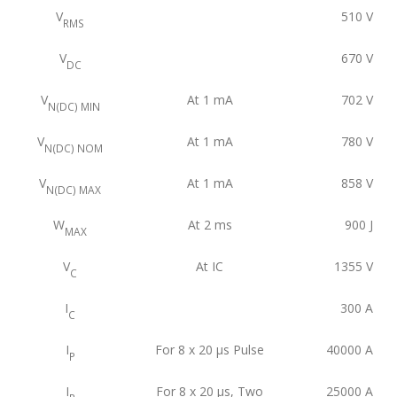
V
510
V
RMS
V
670
V
DC
V
At 1 mA
702
V
N(DC) MIN
V
At 1 mA
780
V
N(DC) NOM
V
At 1 mA
858
V
N(DC) MAX
W
At 2 ms
900
J
MAX
V
At IC
1355
V
C
I
300
A
C
I
For 8 x 20 μs Pulse
40000
A
P
I
For 8 x 20 μs, Two
25000
A