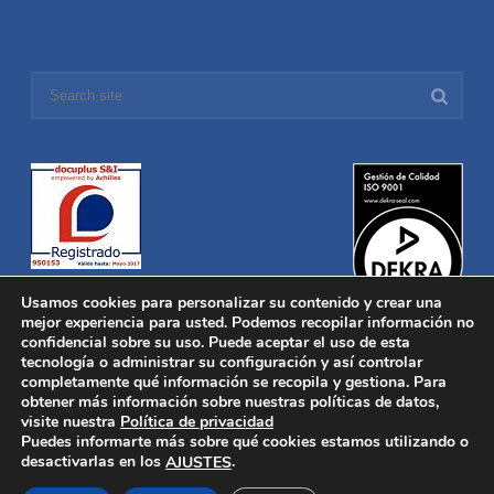
Usamos cookies para personalizar su contenido y crear una
mejor experiencia para usted. Podemos recopilar información no
confidencial sobre su uso. Puede aceptar el uso de esta
tecnología o administrar su configuración y así controlar
Distronica © 2016 Todos los derechos reservados.
Aviso legal
|
completamente qué información se recopila y gestiona. Para
Política de privacidad
|
Política de Cookies
obtener más información sobre nuestras políticas de datos,
Desarrollado por
Nucleosoft
visite nuestra
Política de privacidad
Inicio
Puedes informarte más sobre qué cookies estamos utilizando o
Quiénes Somos
desactivarlas en los
.
AJUSTES
Fabricación