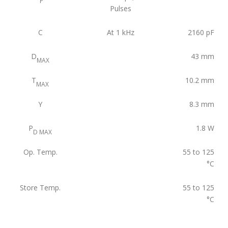
P
Pulses
C
At 1 kHz
2160
pF
D
43
mm
MAX
T
10.2
mm
MAX
Y
8.3
mm
P
1.8
W
D MAX
Op. Temp.
55 to 125
°C
Store Temp.
55 to 125
°C