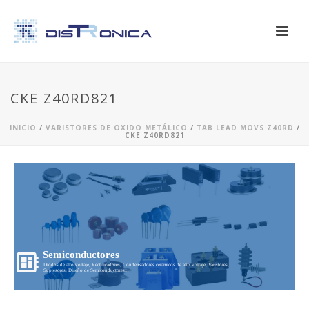
CKE Z40RD821
INICIO
/
VARISTORES DE OXIDO METÁLICO
/
TAB LEAD MOVS Z40RD
/
CKE Z40RD821
Semiconductores
Diodos de alto voltaje, Rectificadores, Condensadores ceramicos de alto voltaje, Varistores,
Supresores, Diseño de Semiconductores...