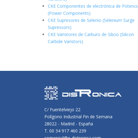
CKE Componentes de electrónica de Potenci
(Power Components)
CKE Supresores de Selenio (Selenium Surge
Supressors)
CKE Varistores de Carburo de Silicio
(Silicon
Carbide Varistors)
C/ Fuentelviejo 22
Polígono Industrial Fin de Semana
28022 - Madrid - España
T. 00 34 917 460 239
comercial@e-distronica.com