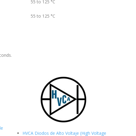
55 to 125
°C
55 to 125
°C
conds.
de
HVCA Diodos de Alto Voltaje (High Voltage