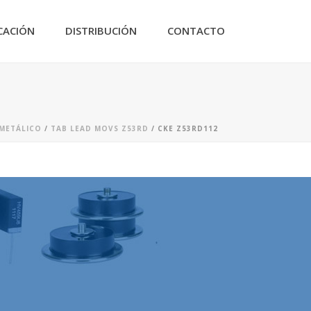
CACIÓN
DISTRIBUCIÓN
CONTACTO
 METÁLICO
/
TAB LEAD MOVS Z53RD
/ CKE Z53RD112