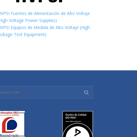
VPSI Fuentes de Alimentación de Alto Voltaje
High Voltage Power Supplies)
VPSI Equipos de Medida de Alto Voltaje (High
oltage Test Equipment)