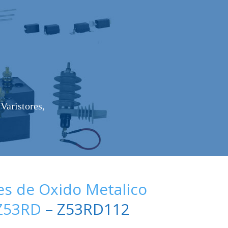
Varistores,
es de Oxido Metalico
 Z53RD
– Z53RD112