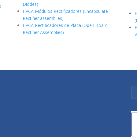
Diodes)
a
HVCA Módulos Rectificadores (Encapsulate
H
Rectifier assemblies)
(
HVCA Rectificadores de Placa (Open Board
H
Rectifier Assemblies)
V