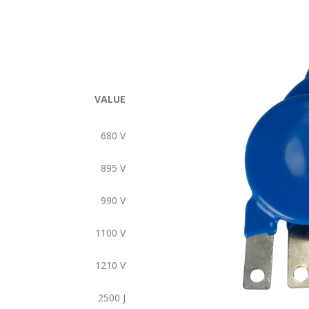
VALUE
680
V
895
V
990
V
1100
V
1210
V
2500
J