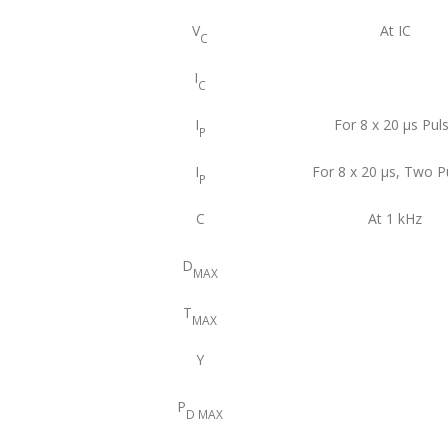
V
At IC
C
I
C
I
For 8 x 20 μs Pul
P
I
For 8 x 20 μs, Two P
P
C
At 1 kHz
D
MAX
T
MAX
Y
P
D MAX