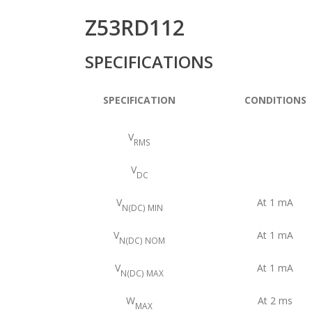
Z53RD112
SPECIFICATIONS
SPECIFICATION
CONDITIONS
V
RMS
V
DC
V
At 1 mA
N(DC) MIN
V
At 1 mA
N(DC) NOM
V
At 1 mA
N(DC) MAX
W
At 2 ms
MAX