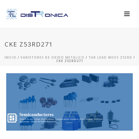
CKE Z53RD271
INICIO
/
VARISTORES DE OXIDO METÁLICO
/
TAB LEAD MOVS Z53RD
/
CKE Z53RD271
Semiconductores
Diodos de alto voltaje, Rectificadores, Condensadores ceramicos de alto voltaje, Varistores,
Supresores, Diseño de Semiconductores...