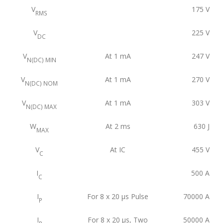
V
175
V
RMS
V
225
V
DC
V
At 1 mA
247
V
N(DC) MIN
V
At 1 mA
270
V
N(DC) NOM
V
At 1 mA
303
V
N(DC) MAX
W
At 2 ms
630
J
MAX
V
At IC
455
V
C
I
500
A
C
I
For 8 x 20 μs Pulse
70000
A
P
I
For 8 x 20 μs, Two
50000
A