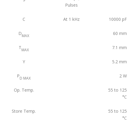
P
Pulses
C
At 1 kHz
10000
pF
D
60
mm
MAX
T
7.1
mm
MAX
Y
5.2
mm
P
2
W
D MAX
Op. Temp.
55 to 125
°C
Store Temp.
55 to 125
°C