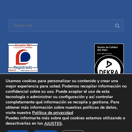
Usamos cookies para personalizar su contenido y crear una
mejor experiencia para usted. Podemos recopilar información no
confidencial sobre su uso. Puede aceptar el uso de esta
tecnología o administrar su configuración y así controlar
Distronica © 2016 Todos los derechos reservados.
Aviso legal
|
completamente qué información se recopila y gestiona. Para
Política de privacidad
|
Política de Cookies
obtener más información sobre nuestras políticas de datos,
Desarrollado por
Nucleosoft
visite nuestra
Política de privacidad
Inicio
Puedes informarte más sobre qué cookies estamos utilizando o
Quiénes Somos
desactivarlas en los
.
AJUSTES
Fabricación