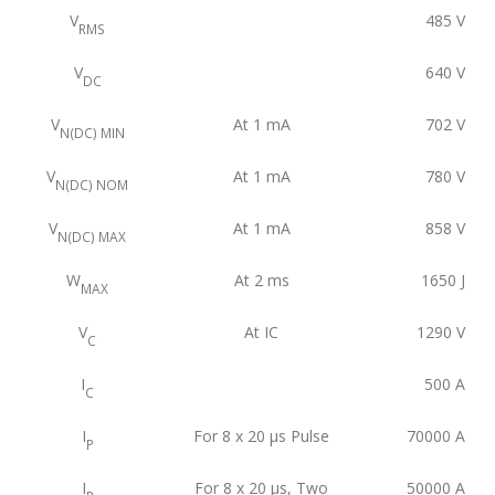
V
485
V
RMS
V
640
V
DC
V
At 1 mA
702
V
N(DC) MIN
V
At 1 mA
780
V
N(DC) NOM
V
At 1 mA
858
V
N(DC) MAX
W
At 2 ms
1650
J
MAX
V
At IC
1290
V
C
I
500
A
C
I
For 8 x 20 μs Pulse
70000
A
P
I
For 8 x 20 μs, Two
50000
A