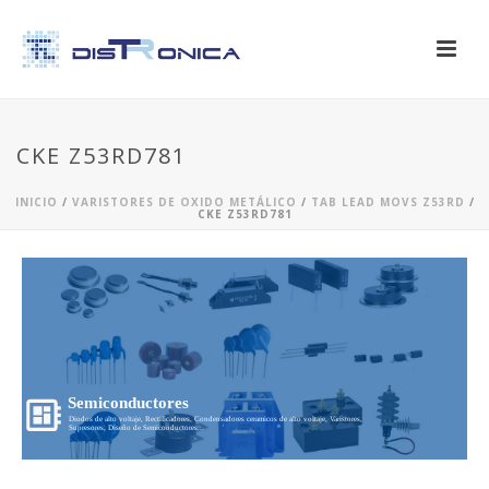
CKE Z53RD781
INICIO
/
VARISTORES DE OXIDO METÁLICO
/
TAB LEAD MOVS Z53RD
/
CKE Z53RD781
Semiconductores
Diodos de alto voltaje, Rectificadores, Condensadores ceramicos de alto voltaje, Varistores,
Supresores, Diseño de Semiconductores...