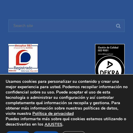
Usamos cookies para personalizar su contenido y crear una
mejor experiencia para usted. Podemos recopilar información no
confidencial sobre su uso. Puede aceptar el uso de esta
tecnología o administrar su configuración y así controlar
Distronica © 2016 Todos los derechos reservados.
Aviso legal
|
completamente qué información se recopila y gestiona. Para
Política de privacidad
|
Política de Cookies
obtener más información sobre nuestras políticas de datos,
Desarrollado por
Nucleosoft
visite nuestra
Política de privacidad
Inicio
Puedes informarte más sobre qué cookies estamos utilizando o
Quiénes Somos
desactivarlas en los
.
AJUSTES
Fabricación