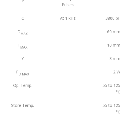
P
Pulses
C
At 1 kHz
3800
pF
D
60
mm
MAX
T
10
mm
MAX
Y
8
mm
P
2
W
D MAX
Op. Temp.
55 to 125
°C
Store Temp.
55 to 125
°C