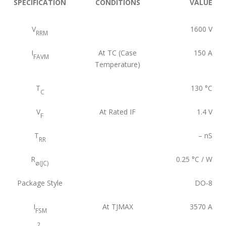
SPECIFICATION
CONDITIONS
VALUE
V
1600
V
RRM
I
At TC (Case
150
A
FAVM
Temperature)
T
130
°C
C
V
At Rated IF
1.4
V
F
T
–
nS
RR
R
0.25
°C / W
ø(JC)
Package Style
DO-8
I
At TJMAX
3570
A
FSM
2