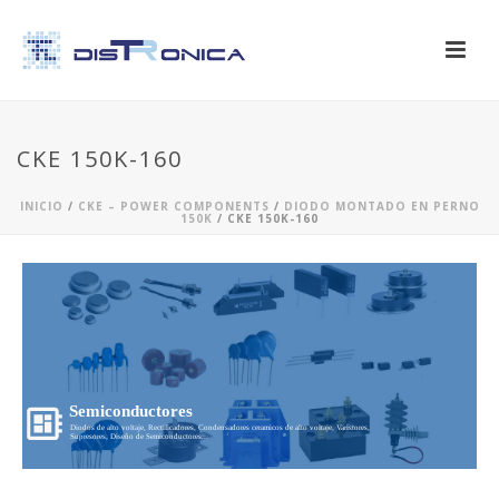
CKE 150K-160
INICIO
/
CKE – POWER COMPONENTS
/
DIODO MONTADO EN PERNO
150K
/ CKE 150K-160
Semiconductores
Diodos de alto voltaje, Rectificadores, Condensadores ceramicos de alto voltaje, Varistores,
Supresores, Diseño de Semiconductores...