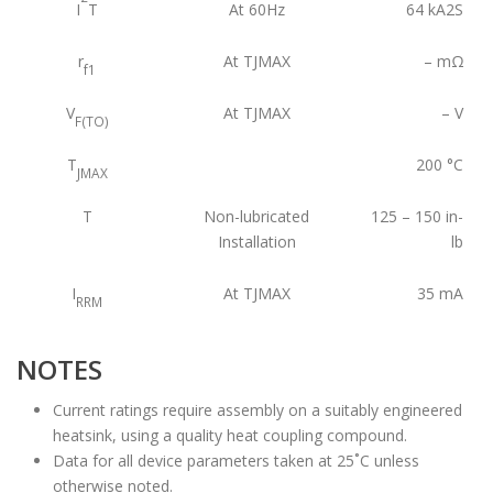
I
T
At 60Hz
64
kA2S
r
At TJMAX
–
mΩ
f1
V
At TJMAX
–
V
F(TO)
T
200
°C
JMAX
T
Non-lubricated
125 – 150
in-
Installation
lb
I
At TJMAX
35
mA
RRM
NOTES
Current ratings require assembly on a suitably engineered
heatsink, using a quality heat coupling compound.
Data for all device parameters taken at 25˚C unless
otherwise noted.