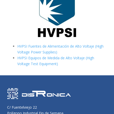
HVPSI Fuentes de Alimentación de Alto Voltaje (High
Voltage Power Supplies)
HVPSI Equipos de Medida de Alto Voltaje (High
Voltage Test Equipment)
C/ Fuentelviejo 22
Polígono Industrial Fin de Semana