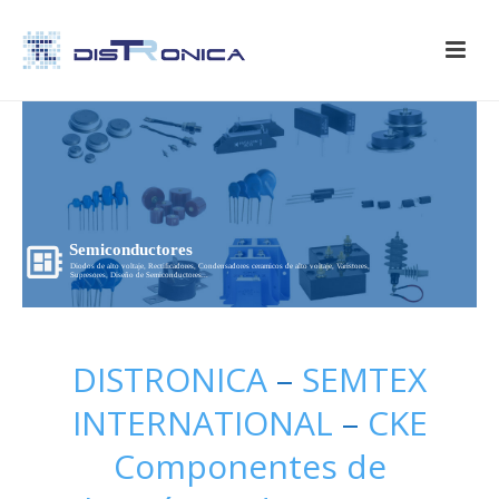
Semiconductores
Diodos de alto voltaje, Rectificadores, Condensadores ceramicos de alto voltaje, Varistores,
Supresores, Diseño de Semiconductores...
DISTRONICA
–
SEMTEX
INTERNATIONAL
–
CKE
Componentes de