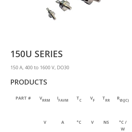
150U SERIES
150 A, 400 to 1600 V, DO30
PRODUCTS
PART #
V
I
T
V
T
R
RRM
FAVM
C
F
RR
Ø(JC)
V
A
°C
V
NS
°C /
W