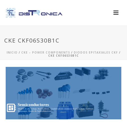
CKE CKF06S30B1C
INICIO
/
CKE – POWER COMPONENTS
/
DIODOS EPITAXIALES CKF
/
CKE CKF06S30B1C
Semiconductores
Diodos de alto voltaje, Rectificadores, Condensadores ceramicos de alto voltaje, Varistores,
Supresores, Diseño de Semiconductores...