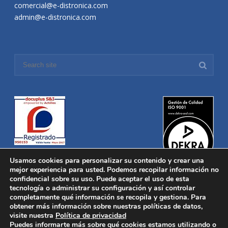
comercial@e-distronica.com
admin@e-distronica.com
Usamos cookies para personalizar su contenido y crear una
mejor experiencia para usted. Podemos recopilar información no
confidencial sobre su uso. Puede aceptar el uso de esta
tecnología o administrar su configuración y así controlar
Distronica © 2016 Todos los derechos reservados.
Aviso legal
|
completamente qué información se recopila y gestiona. Para
Política de privacidad
|
Política de Cookies
obtener más información sobre nuestras políticas de datos,
Desarrollado por
Nucleosoft
visite nuestra
Política de privacidad
Inicio
Puedes informarte más sobre qué cookies estamos utilizando o