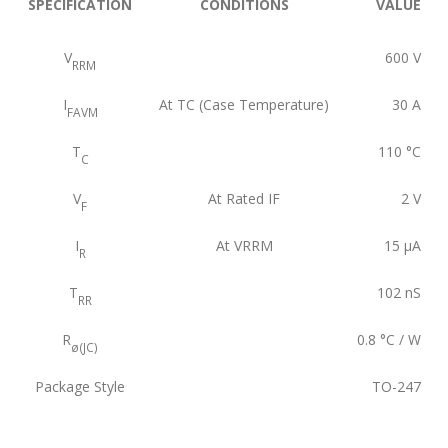
SPECIFICATION
CONDITIONS
VALUE
V
600
V
RRM
I
At TC (Case Temperature)
30
A
FAVM
T
110
°C
C
V
At Rated IF
2
V
F
I
At VRRM
15
μA
R
T
102
nS
RR
R
0.8
°C / W
ø(JC)
Package Style
TO-247