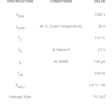
SPECIFICATION
CONDITIONS
VALUE
V
1200
V
RRM
I
At TC (Case Temperature)
30
A
FAVM
T
110
°C
C
V
At Rated IF
2.5
V
F
I
At VRRM
100
μA
R
T
244
nS
RR
R
0.6
°C / W
ø(JC)
Package Style
TO-247