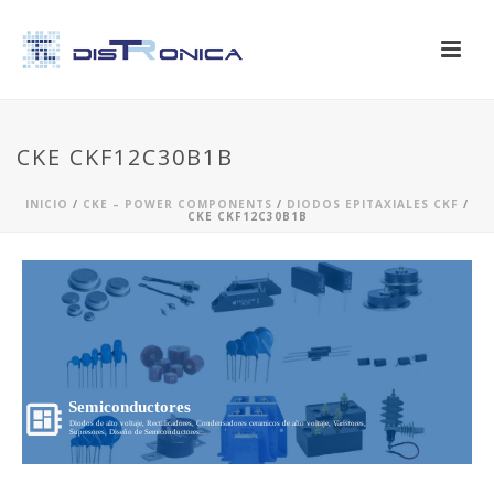
CKE CKF12C30B1B
INICIO
/
CKE – POWER COMPONENTS
/
DIODOS EPITAXIALES CKF
/
CKE CKF12C30B1B
Semiconductores
Diodos de alto voltaje, Rectificadores, Condensadores ceramicos de alto voltaje, Varistores,
Supresores, Diseño de Semiconductores...