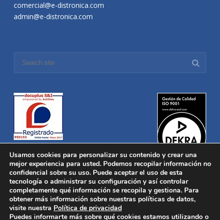
comercial@e-distronica.com
admin@e-distronica.com
Usamos cookies para personalizar su contenido y crear una
mejor experiencia para usted. Podemos recopilar información no
confidencial sobre su uso. Puede aceptar el uso de esta
tecnología o administrar su configuración y así controlar
Distronica © 2016 Todos los derechos reservados.
Aviso legal
|
completamente qué información se recopila y gestiona. Para
Política de privacidad
|
Política de Cookies
obtener más información sobre nuestras políticas de datos,
Desarrollado por
Nucleosoft
visite nuestra
Política de privacidad
Inicio
Puedes informarte más sobre qué cookies estamos utilizando o