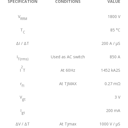
SPECIFICATION
CONDITIONS
VALUE
V
1800
V
RRM
T
85
°C
C
ΔI / ΔT
200
A / µS
I
Used as AC switch
850
A
T(rms)
2
I
T
At 60Hz
1452
kA2S
r
At TJMAX
0.27
mΩ
f1
V
3
V
gt
I
200
mA
gt
ΔV / ΔT
At Tjmax
1000
V / µS