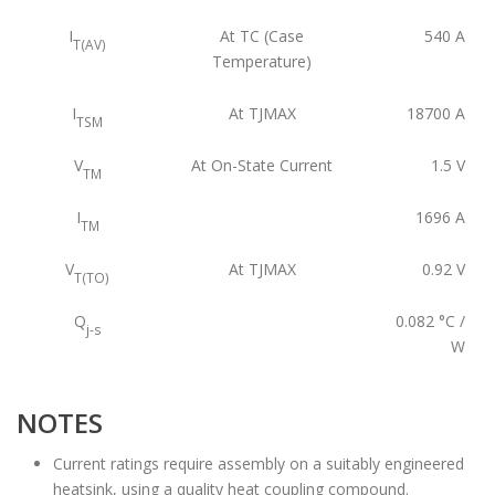
I
At TC (Case
540
A
T(AV)
Temperature)
I
At TJMAX
18700
A
TSM
V
At On-State Current
1.5
V
TM
I
1696
A
TM
V
At TJMAX
0.92
V
T(TO)
Q
0.082
°C /
j-s
W
NOTES
Current ratings require assembly on a suitably engineered
heatsink, using a quality heat coupling compound.