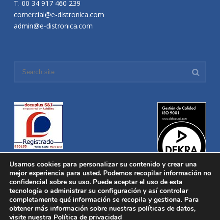
T. 00 34 917 460 239
comercial@e-distronica.com
admin@e-distronica.com
Usamos cookies para personalizar su contenido y crear una
mejor experiencia para usted. Podemos recopilar información no
confidencial sobre su uso. Puede aceptar el uso de esta
tecnología o administrar su configuración y así controlar
Distronica © 2016 Todos los derechos reservados.
Aviso legal
|
completamente qué información se recopila y gestiona. Para
Política de privacidad
|
Política de Cookies
obtener más información sobre nuestras políticas de datos,
Desarrollado por
Nucleosoft
visite nuestra
Política de privacidad