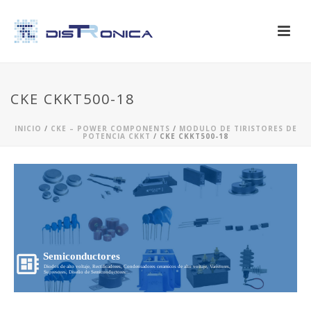
CKE CKKT500-18
INICIO
/
CKE – POWER COMPONENTS
/
MODULO DE TIRISTORES DE
POTENCIA CKKT
/ CKE CKKT500-18
Semiconductores
Diodos de alto voltaje, Rectificadores, Condensadores ceramicos de alto voltaje, Varistores,
Supresores, Diseño de Semiconductores...