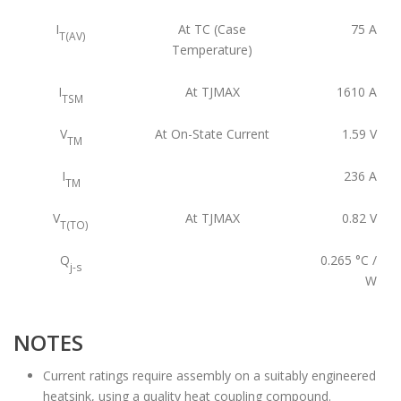
I
At TC (Case
75
A
T(AV)
Temperature)
I
At TJMAX
1610
A
TSM
V
At On-State Current
1.59
V
TM
I
236
A
TM
V
At TJMAX
0.82
V
T(TO)
Q
0.265
°C /
j-s
W
NOTES
Current ratings require assembly on a suitably engineered
heatsink, using a quality heat coupling compound.