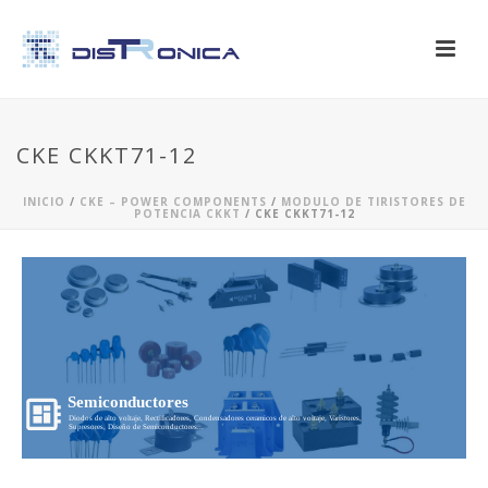
CKE CKKT71-12
INICIO
/
CKE – POWER COMPONENTS
/
MODULO DE TIRISTORES DE
POTENCIA CKKT
/ CKE CKKT71-12
Semiconductores
Diodos de alto voltaje, Rectificadores, Condensadores ceramicos de alto voltaje, Varistores,
Supresores, Diseño de Semiconductores...