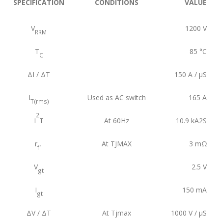
SPECIFICATION
CONDITIONS
VALUE
V
1200
V
RRM
T
85
°C
C
ΔI / ΔT
150
A / µS
I
Used as AC switch
165
A
T(rms)
2
I
T
At 60Hz
10.9
kA2S
r
At TJMAX
3
mΩ
f1
V
2.5
V
gt
I
150
mA
gt
ΔV / ΔT
At Tjmax
1000
V / µS