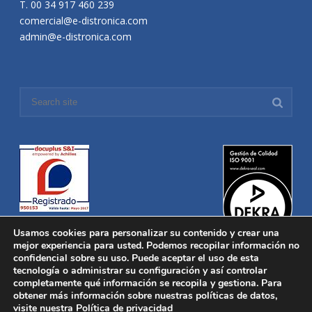
T. 00 34 917 460 239
comercial@e-distronica.com
admin@e-distronica.com
Usamos cookies para personalizar su contenido y crear una
mejor experiencia para usted. Podemos recopilar información no
confidencial sobre su uso. Puede aceptar el uso de esta
tecnología o administrar su configuración y así controlar
Distronica © 2016 Todos los derechos reservados.
Aviso legal
|
completamente qué información se recopila y gestiona. Para
Política de privacidad
|
Política de Cookies
obtener más información sobre nuestras políticas de datos,
Desarrollado por
Nucleosoft
visite nuestra
Política de privacidad