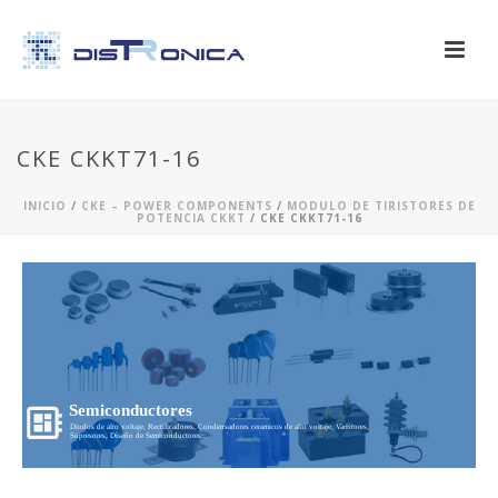
CKE CKKT71-16
INICIO
/
CKE – POWER COMPONENTS
/
MODULO DE TIRISTORES DE
POTENCIA CKKT
/ CKE CKKT71-16
Semiconductores
Diodos de alto voltaje, Rectificadores, Condensadores ceramicos de alto voltaje, Varistores,
Supresores, Diseño de Semiconductores...