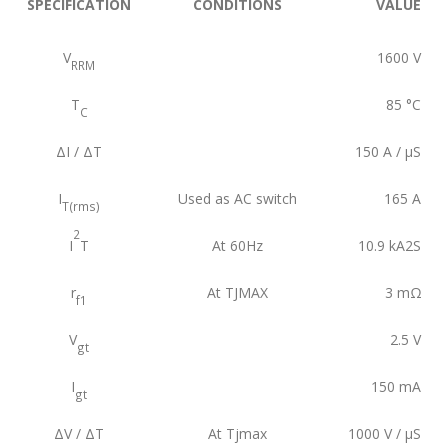
SPECIFICATION
CONDITIONS
VALUE
V
1600
V
RRM
T
85
°C
C
ΔI / ΔT
150
A / µS
I
Used as AC switch
165
A
T(rms)
2
I
T
At 60Hz
10.9
kA2S
r
At TJMAX
3
mΩ
f1
V
2.5
V
gt
I
150
mA
gt
ΔV / ΔT
At Tjmax
1000
V / µS