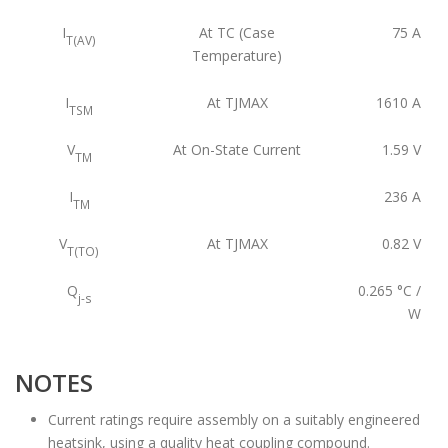
I
At TC (Case
75
A
T(AV)
Temperature)
I
At TJMAX
1610
A
TSM
V
At On-State Current
1.59
V
TM
I
236
A
TM
V
At TJMAX
0.82
V
T(TO)
Q
0.265
°C /
j-s
W
NOTES
Current ratings require assembly on a suitably engineered
heatsink, using a quality heat coupling compound.