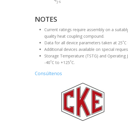
j-s
NOTES
Current ratings require assembly on a suitabl
quality heat coupling compound.
Data for all device parameters taken at 25˚C
Additional devices available on special reques
Storage Temperature (TSTG) and Operating J
-40˚C to +125˚C.
Consúltenos