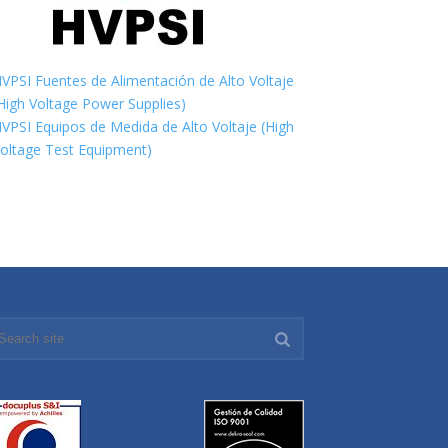
VPSI Fuentes de Alimentación de Alto Voltaje
High Voltage Power Supplies)
VPSI Equipos de Medida de Alto Voltaje (High
oltage Test Equipment)