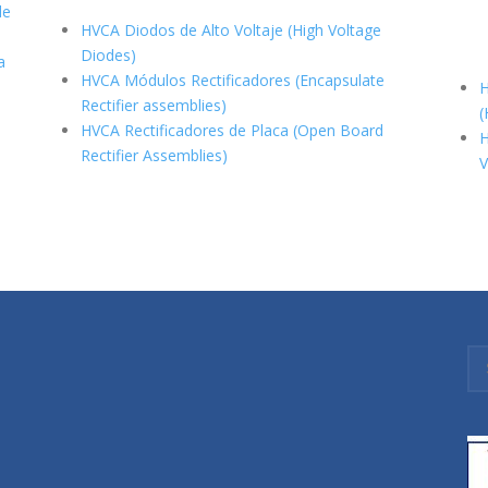
de
HVCA Diodos de Alto Voltaje (High Voltage
Diodes)
a
HVCA Módulos Rectificadores (Encapsulate
H
Rectifier assemblies)
(
HVCA Rectificadores de Placa (Open Board
H
Rectifier Assemblies)
V