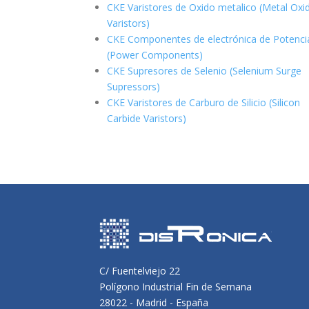
CKE Varistores de Oxido metalico (Metal Oxi
Varistors)
CKE Componentes de electrónica de Potenci
(Power Components)
CKE Supresores de Selenio (Selenium Surge
Supressors)
CKE Varistores de Carburo de Silicio
(Silicon
Carbide Varistors)
C/ Fuentelviejo 22
Polígono Industrial Fin de Semana
28022 - Madrid - España