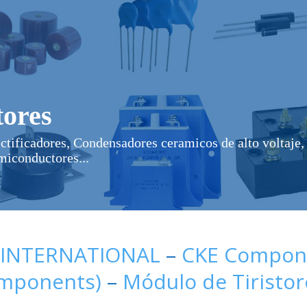
ores
ectificadores, Condensadores ceramicos de alto voltaje, 
miconductores...
 INTERNATIONAL
–
CKE Compone
omponents)
–
Módulo de Tiristor