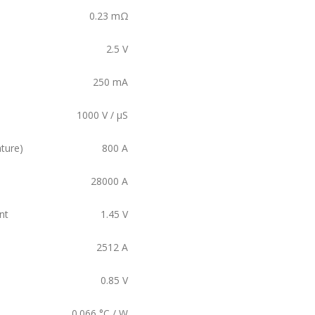
0.23
mΩ
2.5
V
250
mA
1000
V / µS
ture)
800
A
28000
A
nt
1.45
V
2512
A
0.85
V
0.066
°C / W