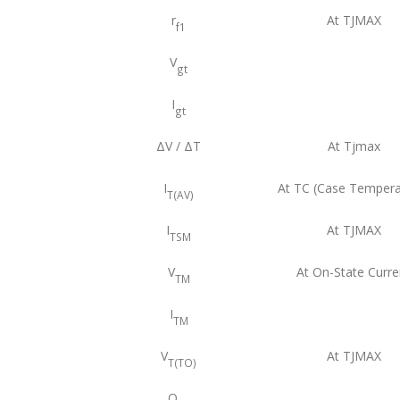
r
At TJMAX
f1
V
gt
I
gt
ΔV / ΔT
At Tjmax
I
At TC (Case Tempera
T(AV)
I
At TJMAX
TSM
V
At On-State Curre
TM
I
TM
V
At TJMAX
T(TO)
Q