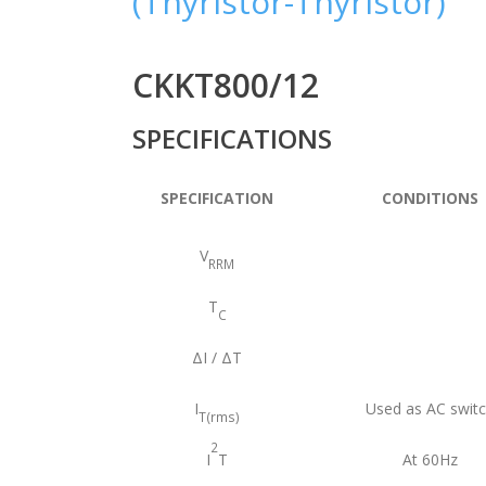
(Thyristor-Thyristor)
CKKT800/12
SPECIFICATIONS
SPECIFICATION
CONDITIONS
V
RRM
T
C
ΔI / ΔT
I
Used as AC swit
T(rms)
2
I
T
At 60Hz