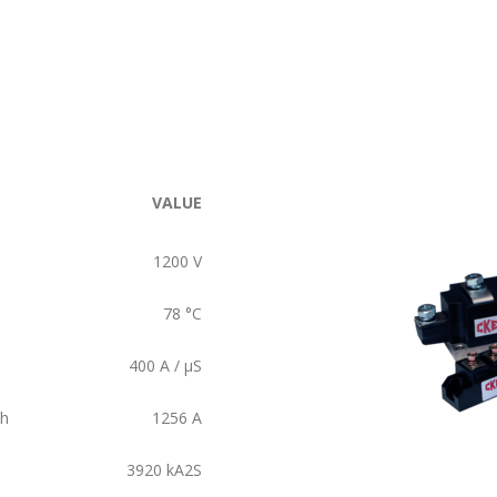
VALUE
1200
V
78
°C
400
A / µS
ch
1256
A
3920
kA2S