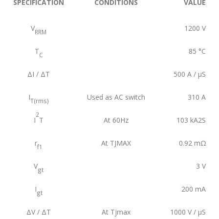
SPECIFICATION
CONDITIONS
VALUE
V
1200
V
RRM
T
85
°C
C
ΔI / ΔT
500
A / µS
I
Used as AC switch
310
A
T(rms)
2
I
T
At 60Hz
103
kA2S
r
At TJMAX
0.92
mΩ
f1
V
3
V
gt
I
200
mA
gt
ΔV / ΔT
At Tjmax
1000
V / µS