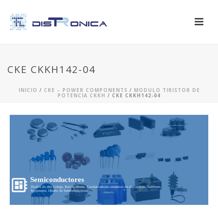
CKE CKKH142-04
INICIO
/
CKE – POWER COMPONENTS
/
MODULO TIRISTOR DE
POTENCIA CKKH
/ CKE CKKH142-04
Semiconductores
Diodos de alto voltaje, Rectificadores, Condensadores ceramicos de alto voltaje, Varistores,
Supresores, Diseño de Semiconductores...