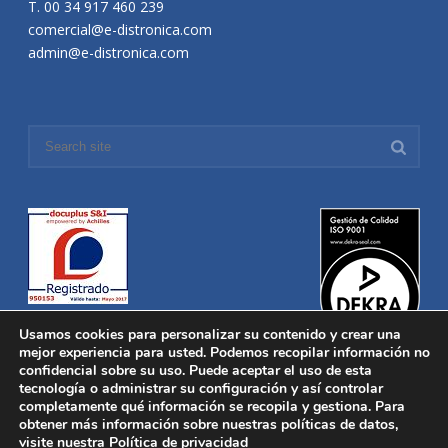
T. 00 34 917 460 239
comercial@e-distronica.com
admin@e-distronica.com
Usamos cookies para personalizar su contenido y crear una
mejor experiencia para usted. Podemos recopilar información no
confidencial sobre su uso. Puede aceptar el uso de esta
tecnología o administrar su configuración y así controlar
Distronica © 2016 Todos los derechos reservados.
Aviso legal
|
completamente qué información se recopila y gestiona. Para
Política de privacidad
|
Política de Cookies
obtener más información sobre nuestras políticas de datos,
Desarrollado por
Nucleosoft
visite nuestra
Política de privacidad