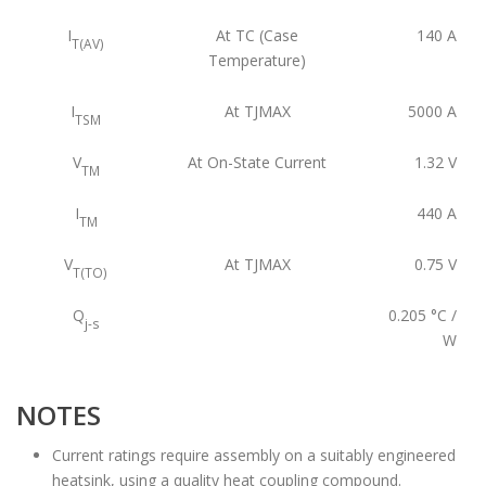
I
At TC (Case
140
A
T(AV)
Temperature)
I
At TJMAX
5000
A
TSM
V
At On-State Current
1.32
V
TM
I
440
A
TM
V
At TJMAX
0.75
V
T(TO)
Q
0.205
°C /
j-s
W
NOTES
Current ratings require assembly on a suitably engineered
heatsink, using a quality heat coupling compound.