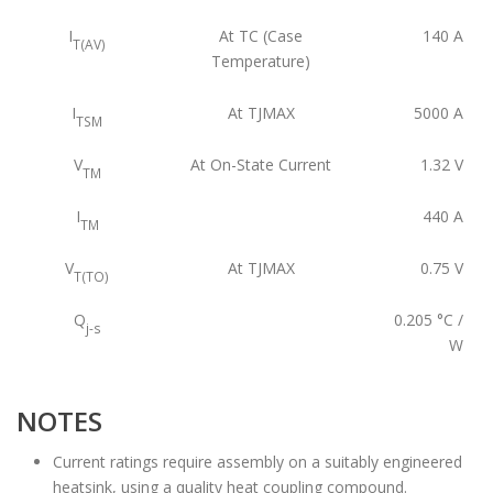
I
At TC (Case
140
A
T(AV)
Temperature)
I
At TJMAX
5000
A
TSM
V
At On-State Current
1.32
V
TM
I
440
A
TM
V
At TJMAX
0.75
V
T(TO)
Q
0.205
°C /
j-s
W
NOTES
Current ratings require assembly on a suitably engineered
heatsink, using a quality heat coupling compound.