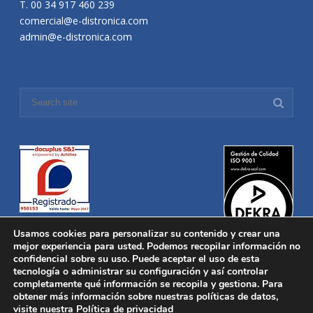
T. 00 34 917 460 239
comercial@e-distronica.com
admin@e-distronica.com
Usamos cookies para personalizar su contenido y crear una
mejor experiencia para usted. Podemos recopilar información no
confidencial sobre su uso. Puede aceptar el uso de esta
tecnología o administrar su configuración y así controlar
Distronica © 2016 Todos los derechos reservados.
Aviso legal
|
completamente qué información se recopila y gestiona. Para
Política de privacidad
|
Política de Cookies
obtener más información sobre nuestras políticas de datos,
Desarrollado por
Nucleosoft
visite nuestra
Política de privacidad