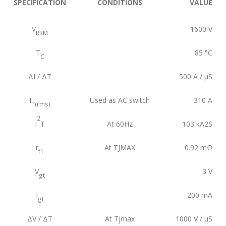
SPECIFICATION
CONDITIONS
VALUE
V
1600
V
RRM
T
85
°C
C
ΔI / ΔT
500
A / µS
I
Used as AC switch
310
A
T(rms)
2
I
T
At 60Hz
103
kA2S
r
At TJMAX
0.92
mΩ
f1
V
3
V
gt
I
200
mA
gt
ΔV / ΔT
At Tjmax
1000
V / µS