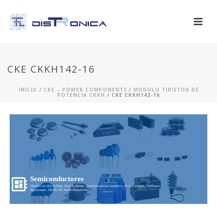
CKE CKKH142-16
INICIO
/
CKE – POWER COMPONENTS
/
MODULO TIRISTOR DE
POTENCIA CKKH
/ CKE CKKH142-16
Semiconductores
Diodos de alto voltaje, Rectificadores, Condensadores ceramicos de alto voltaje, Varistores,
Supresores, Diseño de Semiconductores...