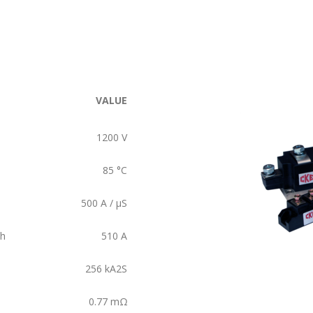
VALUE
1200
V
85
°C
500
A / µS
ch
510
A
256
kA2S
0.77
mΩ