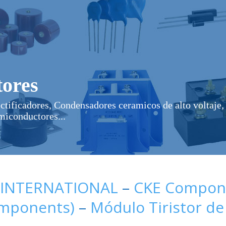
ores
ectificadores, Condensadores ceramicos de alto voltaje, 
miconductores...
 INTERNATIONAL
–
CKE Compone
omponents)
–
Módulo Tiristor de