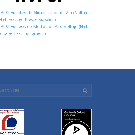
VPSI Fuentes de Alimentación de Alto Voltaje
High Voltage Power Supplies)
VPSI Equipos de Medida de Alto Voltaje (High
oltage Test Equipment)