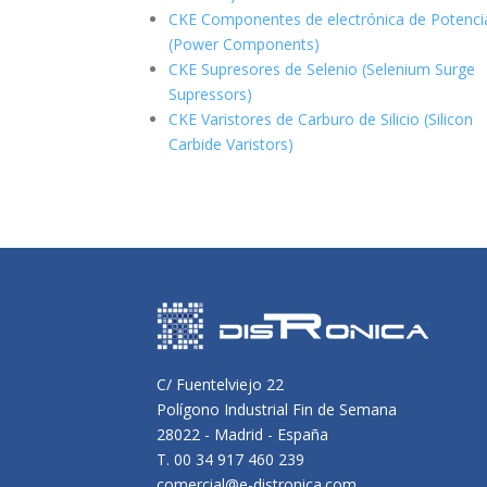
CKE Componentes de electrónica de Potenci
(Power Components)
CKE Supresores de Selenio (Selenium Surge
Supressors)
CKE Varistores de Carburo de Silicio
(Silicon
Carbide Varistors)
C/ Fuentelviejo 22
Polígono Industrial Fin de Semana
28022 - Madrid - España
T. 00 34 917 460 239
comercial@e-distronica.com