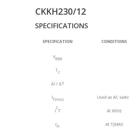
CKKH230/12
SPECIFICATIONS
SPECIFICATION
CONDITIONS
V
RRM
T
C
ΔI / ΔT
I
Used as AC swit
T(rms)
2
I
T
At 60Hz
r
At TJMAX
f1