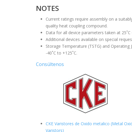
NOTES
Current ratings require assembly on a suitabl
quality heat coupling compound.
Data for all device parameters taken at 25˚C
Additional devices available on special reques
Storage Temperature (TSTG) and Operating J
-40˚C to +125˚C.
Consúltenos
CKE Varistores de Oxido metalico (Metal Oxi
Varistors)