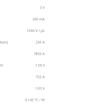
3
V
200
mA
1000
V / µS
ture)
230
A
7850
A
nt
1.59
V
722
A
1.03
V
0.145
°C / W