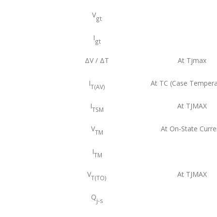
V
gt
I
gt
ΔV / ΔT
At Tjmax
I
At TC (Case Tempera
T(AV)
I
At TJMAX
TSM
V
At On-State Curre
TM
I
TM
V
At TJMAX
T(TO)
Q
j-s