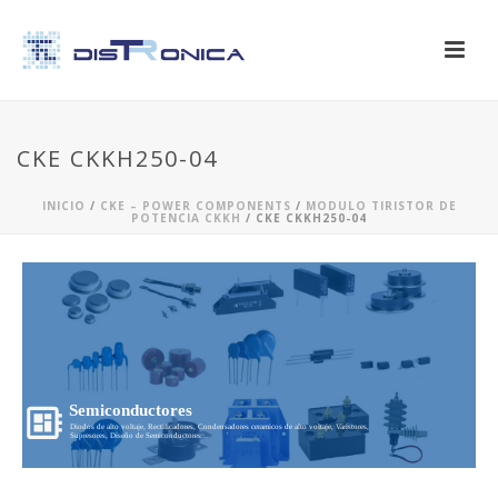
CKE CKKH250-04
INICIO
/
CKE – POWER COMPONENTS
/
MODULO TIRISTOR DE
POTENCIA CKKH
/ CKE CKKH250-04
Semiconductores
Diodos de alto voltaje, Rectificadores, Condensadores ceramicos de alto voltaje, Varistores,
Supresores, Diseño de Semiconductores...