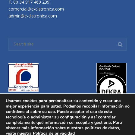
T. 00 34 917 460 239
comercial@e-distronica.com
admin@e-distronica.com
Usamos cookies para personalizar su contenido y crear una
mejor experiencia para usted. Podemos recopilar información no
confidencial sobre su uso. Puede aceptar el uso de esta
tecnología o administrar su configuración y así controlar
Distronica © 2016 Todos los derechos reservados.
Aviso legal
|
completamente qué información se recopila y gestiona. Para
Política de privacidad
|
Política de Cookies
obtener más información sobre nuestras políticas de datos,
Desarrollado por
Nucleosoft
visite nuestra
Política de privacidad