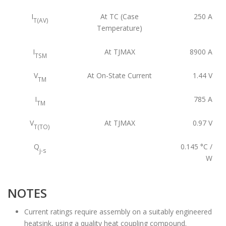
I
At TC (Case
250
A
T(AV)
Temperature)
I
At TJMAX
8900
A
TSM
V
At On-State Current
1.44
V
TM
I
785
A
TM
V
At TJMAX
0.97
V
T(TO)
Q
0.145
°C /
j-s
W
NOTES
Current ratings require assembly on a suitably engineered
heatsink, using a quality heat coupling compound.