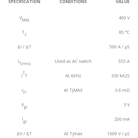
SPECIFICATION
CONDITIONS
VALUE
V
400
V
RRM
T
85
°C
C
ΔI / ΔT
500
A / µS
I
Used as AC switch
555
A
T(rms)
2
I
T
At 60Hz
330
kA2S
r
At TJMAX
0.6
mΩ
f1
V
3
V
gt
I
200
mA
gt
ΔV / ΔT
At Tjmax
1000
V / µS