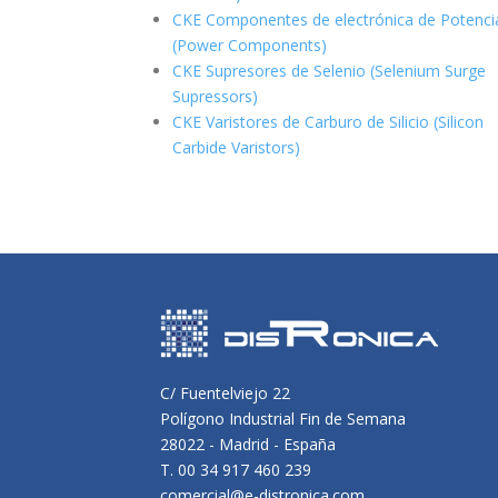
CKE Componentes de electrónica de Potenci
(Power Components)
CKE Supresores de Selenio (Selenium Surge
Supressors)
CKE Varistores de Carburo de Silicio
(Silicon
Carbide Varistors)
C/ Fuentelviejo 22
Polígono Industrial Fin de Semana
28022 - Madrid - España
T. 00 34 917 460 239
comercial@e-distronica.com