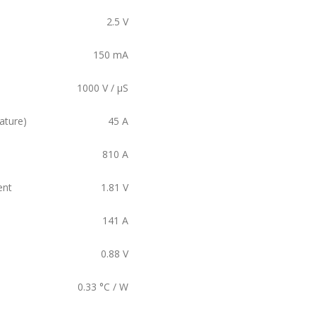
2.5
V
150
mA
1000
V / µS
ature)
45
A
810
A
ent
1.81
V
141
A
0.88
V
0.33
°C / W