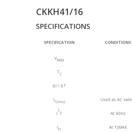
CKKH41/16
SPECIFICATIONS
SPECIFICATION
CONDITIONS
V
RRM
T
C
ΔI / ΔT
I
Used as AC swit
T(rms)
2
I
T
At 60Hz
r
At TJMAX
f1