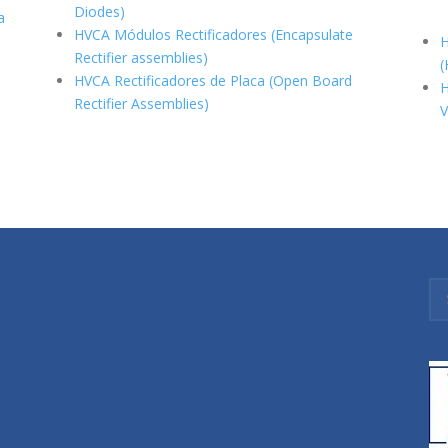
Diodes)
a
HVCA Módulos Rectificadores (Encapsulate
H
Rectifier assemblies)
(
HVCA Rectificadores de Placa (Open Board
H
Rectifier Assemblies)
V