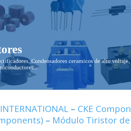
ores
ectificadores, Condensadores ceramicos de alto voltaje, 
miconductores...
 INTERNATIONAL
–
CKE Compone
omponents)
–
Módulo Tiristor de