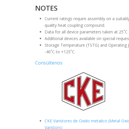
NOTES
Current ratings require assembly on a suitabl
quality heat coupling compound.
Data for all device parameters taken at 25˚C
Additional devices available on special reques
Storage Temperature (TSTG) and Operating J
-40˚C to +125˚C.
Consúltenos
CKE Varistores de Oxido metalico (Metal Oxi
Varistors)