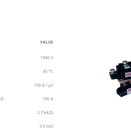
VALUE
1600
V
85
°C
150
A / µS
ch
100
A
2.7
kA2S
5.9
mΩ