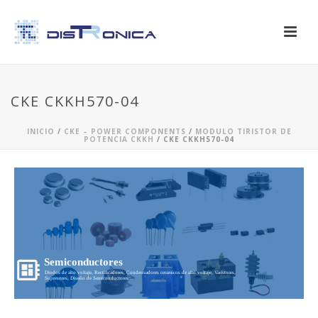
CKE CKKH570-04
INICIO
/
CKE – POWER COMPONENTS
/
MODULO TIRISTOR DE
POTENCIA CKKH
/ CKE CKKH570-04
Semiconductores
Diodos de alto voltaje, Rectificadores, Condensadores ceramicos de alto voltaje, Varistores,
Supresores, Diseño de Semiconductores...