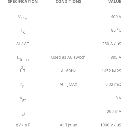
SPECIFICATION
CONDITIONS
VALUE
V
400
V
RRM
T
85
°C
C
ΔI / ΔT
250
A / µS
I
Used as AC switch
895
A
T(rms)
2
I
T
At 60Hz
1452
kA2S
r
At TJMAX
0.32
mΩ
f1
V
3
V
gt
I
200
mA
gt
ΔV / ΔT
At Tjmax
1000
V / µS