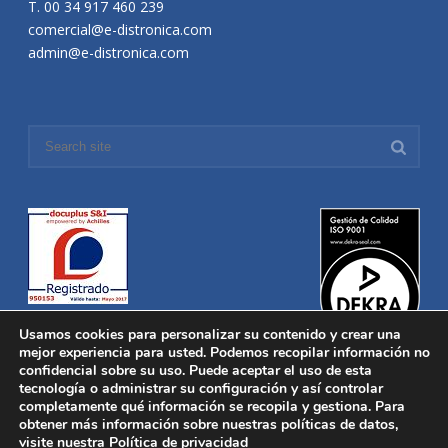
T. 00 34 917 460 239
comercial@e-distronica.com
admin@e-distronica.com
Usamos cookies para personalizar su contenido y crear una
mejor experiencia para usted. Podemos recopilar información no
confidencial sobre su uso. Puede aceptar el uso de esta
tecnología o administrar su configuración y así controlar
Distronica © 2016 Todos los derechos reservados.
Aviso legal
|
completamente qué información se recopila y gestiona. Para
Política de privacidad
|
Política de Cookies
obtener más información sobre nuestras políticas de datos,
Desarrollado por
Nucleosoft
visite nuestra
Política de privacidad