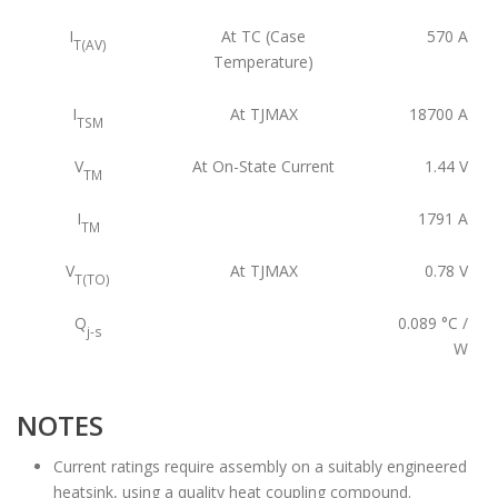
I
At TC (Case
570
A
T(AV)
Temperature)
I
At TJMAX
18700
A
TSM
V
At On-State Current
1.44
V
TM
I
1791
A
TM
V
At TJMAX
0.78
V
T(TO)
Q
0.089
°C /
j-s
W
NOTES
Current ratings require assembly on a suitably engineered
heatsink, using a quality heat coupling compound.