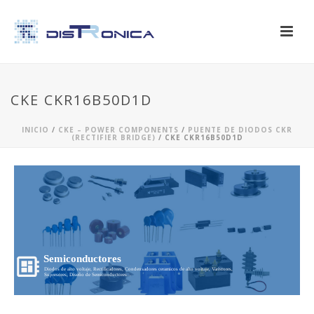
CKE CKR16B50D1D
INICIO
/
CKE – POWER COMPONENTS
/
PUENTE DE DIODOS CKR
(RECTIFIER BRIDGE)
/ CKE CKR16B50D1D
Semiconductores
Diodos de alto voltaje, Rectificadores, Condensadores ceramicos de alto voltaje, Varistores,
Supresores, Diseño de Semiconductores...