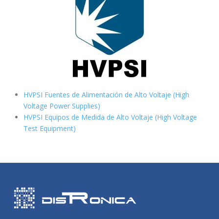
HVPSI Fuentes de Alimentación de Alto Voltaje (High
Voltage Power Supplies)
HVPSI Equipos de Medida de Alto Voltaje (High Voltage
Test Equipment)