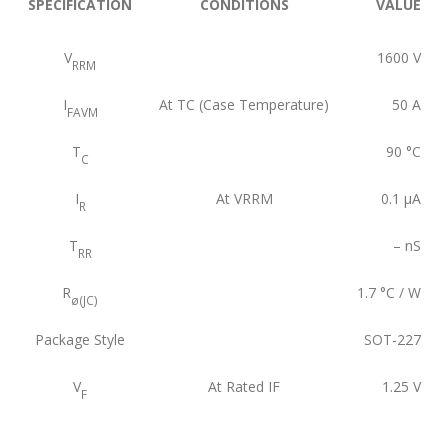
SPECIFICATION
CONDITIONS
VALUE
V
1600
V
RRM
I
At TC (Case Temperature)
50
A
FAVM
T
90
°C
C
I
At VRRM
0.1
μA
R
T
–
nS
RR
R
1.7
°C / W
ø(JC)
Package Style
SOT-227
V
At Rated IF
1.25
V
F