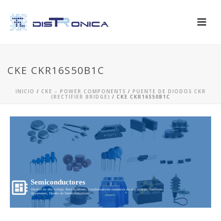
CKE CKR16S50B1C
INICIO
/
CKE – POWER COMPONENTS
/
PUENTE DE DIODOS CKR
(RECTIFIER BRIDGE)
/ CKE CKR16S50B1C
Semiconductores
Diodos de alto voltaje, Rectificadores, Condensadores ceramicos de alto voltaje, Varistores,
Supresores, Diseño de Semiconductores...