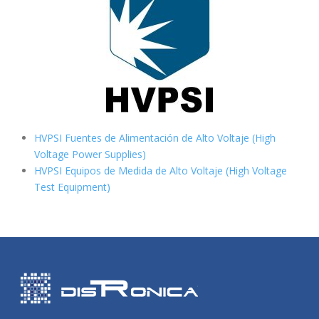
HVPSI Fuentes de Alimentación de Alto Voltaje (High
Voltage Power Supplies)
HVPSI Equipos de Medida de Alto Voltaje (High Voltage
Test Equipment)