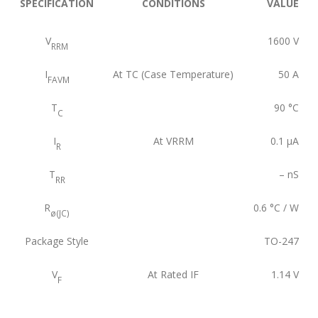
SPECIFICATION
CONDITIONS
VALUE
V
1600
V
RRM
I
At TC (Case Temperature)
50
A
FAVM
T
90
°C
C
I
At VRRM
0.1
μA
R
T
–
nS
RR
R
0.6
°C / W
ø(JC)
Package Style
TO-247
V
At Rated IF
1.14
V
F