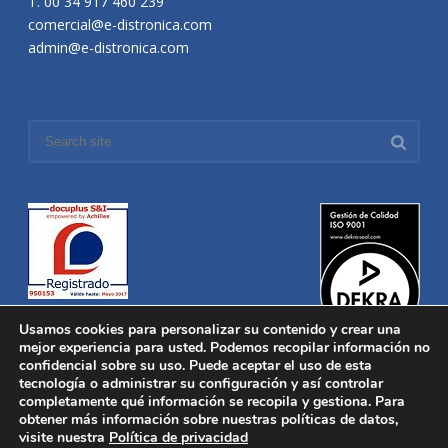
T. 00 34 917 460 239
comercial@e-distronica.com
admin@e-distronica.com
Usamos cookies para personalizar su contenido y crear una
mejor experiencia para usted. Podemos recopilar información no
confidencial sobre su uso. Puede aceptar el uso de esta
tecnología o administrar su configuración y así controlar
Distronica © 2016 Todos los derechos reservados.
Aviso legal
|
completamente qué información se recopila y gestiona. Para
Política de privacidad
|
Política de Cookies
obtener más información sobre nuestras políticas de datos,
Desarrollado por
Nucleosoft
visite nuestra
Política de privacidad
Inicio