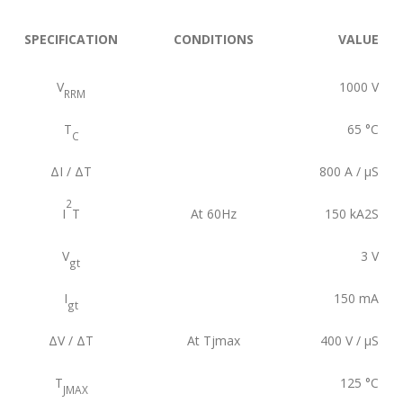
SPECIFICATION
CONDITIONS
VALUE
V
1000
V
RRM
T
65
°C
C
ΔI / ΔT
800
A / µS
2
I
T
At 60Hz
150
kA2S
V
3
V
gt
I
150
mA
gt
ΔV / ΔT
At Tjmax
400
V / µS
T
125
°C
JMAX