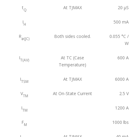
t
At TJMAX
20
µS
Q
I
500
mA
H
R
Both sides cooled.
0.055
°C /
ø(JC)
W
I
At TC (Case
600
A
T(AV)
Temperature)
I
At TJMAX
6000
A
TSM
V
At On-State Current
2.5
V
TM
I
1200
A
TM
F
1000
lbs
M
I
At TJMAX
40
mA