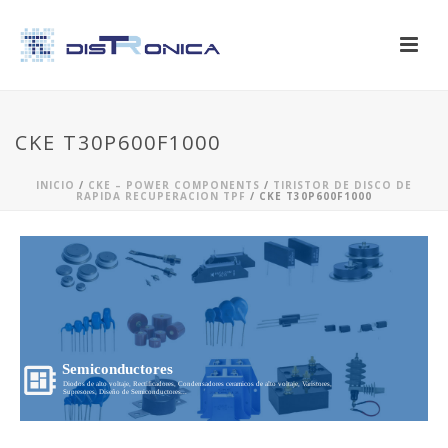
CKE T30P600F1000
INICIO
/
CKE – POWER COMPONENTS
/
TIRISTOR DE DISCO DE
RAPIDA RECUPERACION TPF
/ CKE T30P600F1000
Semiconductores
Diodos de alto voltaje, Rectificadores, Condensadores ceramicos de alto voltaje, Varistores,
Supresores, Diseño de Semiconductores...