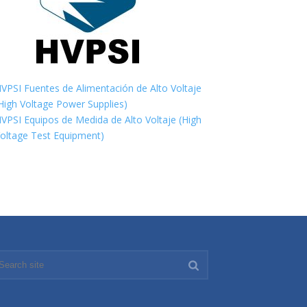
VPSI Fuentes de Alimentación de Alto Voltaje
High Voltage Power Supplies)
VPSI Equipos de Medida de Alto Voltaje (High
oltage Test Equipment)