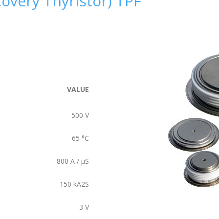
overy Thyristor) TPF
VALUE
500
V
65
°C
800
A / µS
150
kA2S
3
V