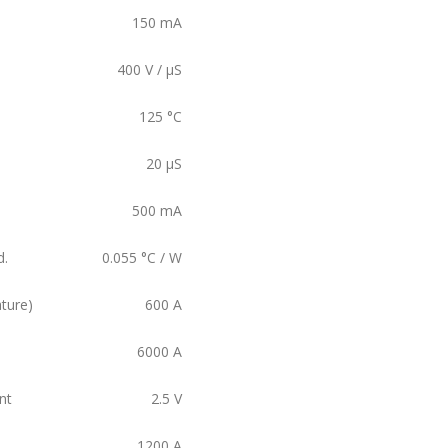
150
mA
400
V / µS
125
°C
20
µS
500
mA
d.
0.055
°C / W
ture)
600
A
6000
A
nt
2.5
V
1200
A