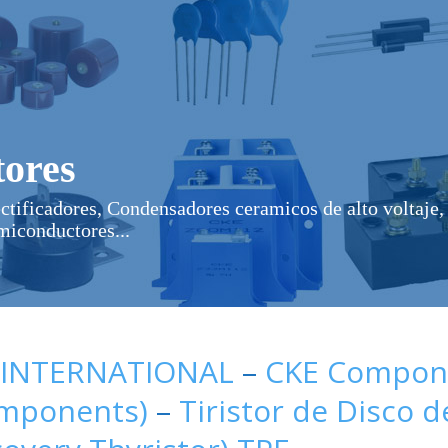
ores
ectificadores, Condensadores ceramicos de alto voltaje, 
miconductores...
 INTERNATIONAL
–
CKE Compone
omponents)
–
Tiristor de Disco 