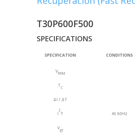
Recuperación (Fast Rec
T30P600F500
SPECIFICATIONS
SPECIFICATION
CONDITIONS
V
RRM
T
C
ΔI / ΔT
2
I
T
At 60Hz
V
gt