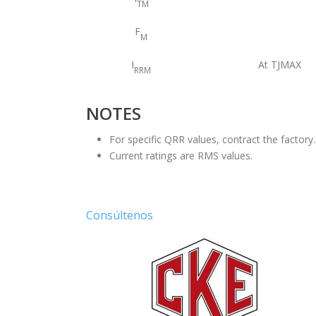
TM
F
M
I
At TJMAX
RRM
NOTES
For specific QRR values, contract the factory.
Current ratings are RMS values.
Consúltenos