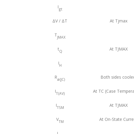
I
gt
ΔV / ΔT
At Tjmax
T
JMAX
t
At TJMAX
Q
I
H
R
Both sides coole
ø(JC)
I
At TC (Case Tempera
T(AV)
I
At TJMAX
TSM
V
At On-State Curre
TM
I