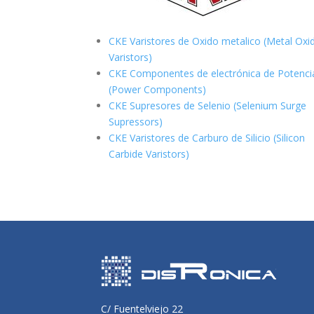
CKE Varistores de Oxido metalico (Metal Oxi
Varistors)
CKE Componentes de electrónica de Potenci
(Power Components)
CKE Supresores de Selenio (Selenium Surge
Supressors)
CKE Varistores de Carburo de Silicio
(Silicon
Carbide Varistors)
C/ Fuentelviejo 22