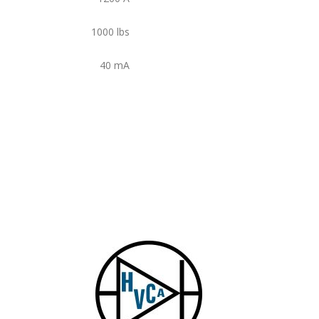
1000
lbs
40
mA