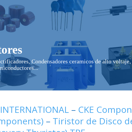
ores
ectificadores, Condensadores ceramicos de alto voltaje, 
miconductores...
 INTERNATIONAL
–
CKE Compone
omponents)
–
Tiristor de Disco 