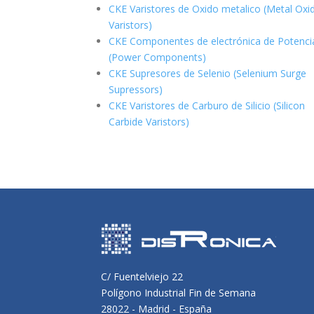
CKE Varistores de Oxido metalico (Metal Oxi
Varistors)
CKE Componentes de electrónica de Potenci
(Power Components)
CKE Supresores de Selenio (Selenium Surge
Supressors)
CKE Varistores de Carburo de Silicio
(Silicon
Carbide Varistors)
C/ Fuentelviejo 22
Polígono Industrial Fin de Semana
28022 - Madrid - España