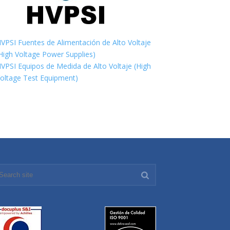
VPSI Fuentes de Alimentación de Alto Voltaje
High Voltage Power Supplies)
VPSI Equipos de Medida de Alto Voltaje (High
oltage Test Equipment)