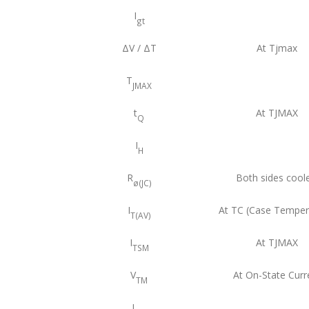
I
gt
ΔV / ΔT
At Tjmax
T
JMAX
t
At TJMAX
Q
I
H
R
Both sides cool
ø(JC)
I
At TC (Case Temper
T(AV)
I
At TJMAX
TSM
V
At On-State Curr
TM
I