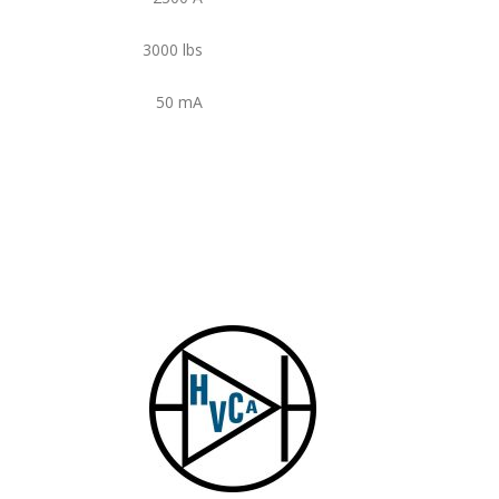
3000
lbs
50
mA