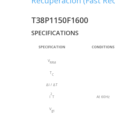
Recuperación (Fast Rec
T38P1150F1600
SPECIFICATIONS
SPECIFICATION
CONDITIONS
V
RRM
T
C
ΔI / ΔT
2
I
T
At 60Hz
V
gt