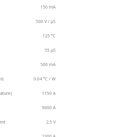
150
mA
500
V / µS
125
°C
55
µS
500
mA
ed.
0.04
°C / W
ature)
1150
A
9000
A
ent
2.5
V
2300
A