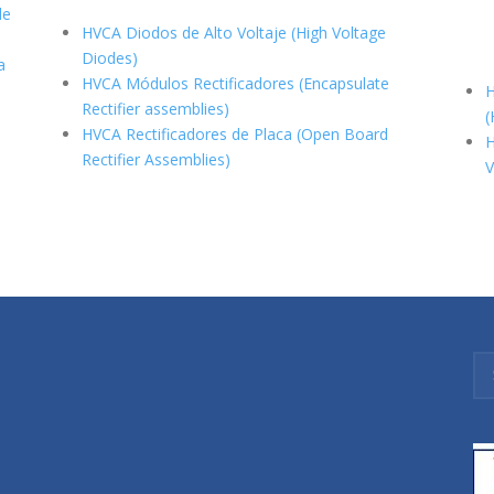
de
HVCA Diodos de Alto Voltaje (High Voltage
Diodes)
a
HVCA Módulos Rectificadores (Encapsulate
H
Rectifier assemblies)
(
HVCA Rectificadores de Placa (Open Board
H
Rectifier Assemblies)
V