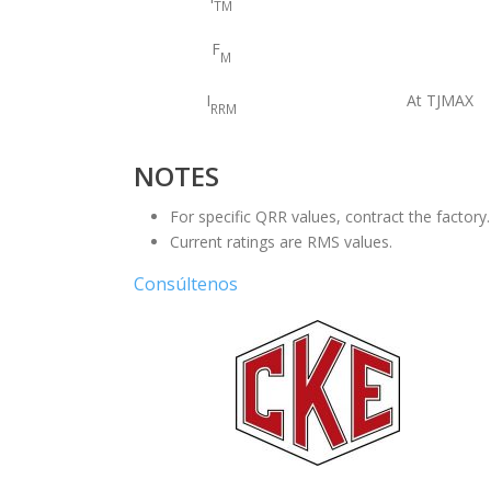
TM
F
M
I
At TJMAX
RRM
NOTES
For specific QRR values, contract the factory.
Current ratings are RMS values.
Consúltenos