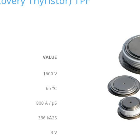
overy Thyristor) TPF
VALUE
1600
V
65
°C
800
A / µS
336
kA2S
3
V