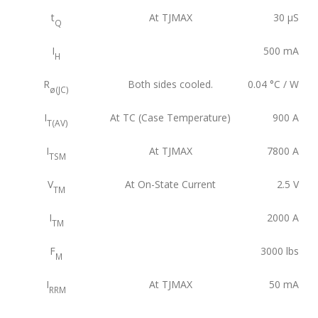
t
At TJMAX
30
µS
Q
I
500
mA
H
R
Both sides cooled.
0.04
°C / W
ø(JC)
I
At TC (Case Temperature)
900
A
T(AV)
I
At TJMAX
7800
A
TSM
V
At On-State Current
2.5
V
TM
I
2000
A
TM
F
3000
lbs
M
I
At TJMAX
50
mA
RRM