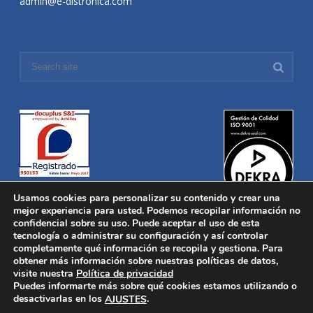
admin@e-distronica.com
Usamos cookies para personalizar su contenido y crear una
mejor experiencia para usted. Podemos recopilar información no
confidencial sobre su uso. Puede aceptar el uso de esta
tecnología o administrar su configuración y así controlar
Distronica © 2016 Todos los derechos reservados.
Aviso legal
|
completamente qué información se recopila y gestiona. Para
Política de privacidad
|
Política de Cookies
obtener más información sobre nuestras políticas de datos,
Desarrollado por
Nucleosoft
visite nuestra
Política de privacidad
Inicio
Puedes informarte más sobre qué cookies estamos utilizando o
Quiénes Somos
desactivarlas en los
.
AJUSTES
Fabricación