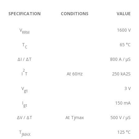
SPECIFICATION
CONDITIONS
VALUE
V
1600
V
RRM
T
65
°C
C
ΔI / ΔT
800
A / µS
2
I
T
At 60Hz
250
kA2S
V
3
V
gt
I
150
mA
gt
ΔV / ΔT
At Tjmax
500
V / µS
T
125
°C
JMAX