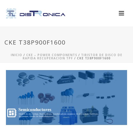
CKE T38P900F1600
INICIO
/
CKE – POWER COMPONENTS
/
TIRISTOR DE DISCO DE
RAPIDA RECUPERACION TPF
/ CKE T38P900F1600
Semiconductores
Diodos de alto voltaje, Rectificadores, Condensadores ceramicos de alto voltaje, Varistores,
Supresores, Diseño de Semiconductores...