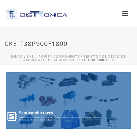
CKE T38P900F1800
INICIO
/
CKE – POWER COMPONENTS
/
TIRISTOR DE DISCO DE
RAPIDA RECUPERACION TPF
/ CKE T38P900F1800
Semiconductores
Diodos de alto voltaje, Rectificadores, Condensadores ceramicos de alto voltaje, Varistores,
Supresores, Diseño de Semiconductores...