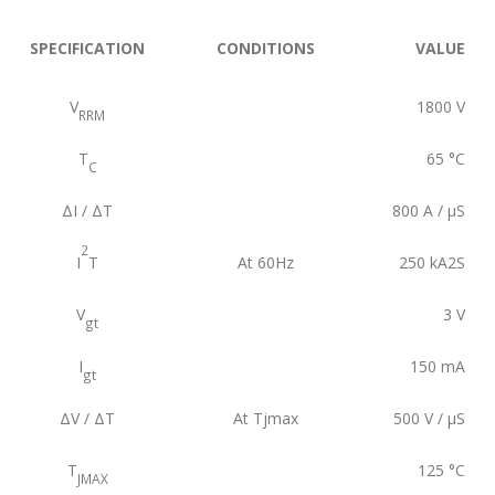
SPECIFICATION
CONDITIONS
VALUE
V
1800
V
RRM
T
65
°C
C
ΔI / ΔT
800
A / µS
2
I
T
At 60Hz
250
kA2S
V
3
V
gt
I
150
mA
gt
ΔV / ΔT
At Tjmax
500
V / µS
T
125
°C
JMAX