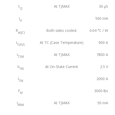
t
At TJMAX
30
µS
Q
I
500
mA
H
R
Both sides cooled.
0.04
°C / W
ø(JC)
I
At TC (Case Temperature)
900
A
T(AV)
I
At TJMAX
7800
A
TSM
V
At On-State Current
2.5
V
TM
I
2000
A
TM
F
3000
lbs
M
I
At TJMAX
50
mA
RRM