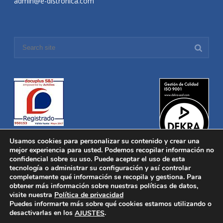
admin@e-distronica.com
Usamos cookies para personalizar su contenido y crear una
mejor experiencia para usted. Podemos recopilar información no
confidencial sobre su uso. Puede aceptar el uso de esta
tecnología o administrar su configuración y así controlar
Distronica © 2016 Todos los derechos reservados.
Aviso legal
|
completamente qué información se recopila y gestiona. Para
Política de privacidad
|
Política de Cookies
obtener más información sobre nuestras políticas de datos,
Desarrollado por
Nucleosoft
visite nuestra
Política de privacidad
Inicio
Puedes informarte más sobre qué cookies estamos utilizando o
Quiénes Somos
desactivarlas en los
.
AJUSTES
Fabricación