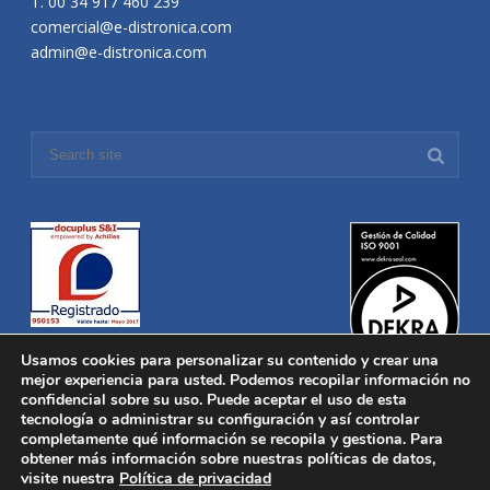
T. 00 34 917 460 239
comercial@e-distronica.com
admin@e-distronica.com
Usamos cookies para personalizar su contenido y crear una
mejor experiencia para usted. Podemos recopilar información no
confidencial sobre su uso. Puede aceptar el uso de esta
tecnología o administrar su configuración y así controlar
Distronica © 2016 Todos los derechos reservados.
Aviso legal
|
completamente qué información se recopila y gestiona. Para
Política de privacidad
|
Política de Cookies
obtener más información sobre nuestras políticas de datos,
Desarrollado por
Nucleosoft
visite nuestra
Política de privacidad
Inicio