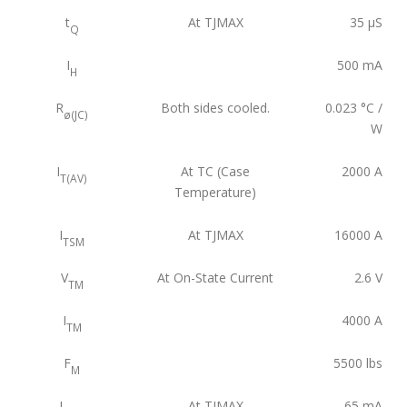
t
At TJMAX
35
µS
Q
I
500
mA
H
R
Both sides cooled.
0.023
°C /
ø(JC)
W
I
At TC (Case
2000
A
T(AV)
Temperature)
I
At TJMAX
16000
A
TSM
V
At On-State Current
2.6
V
TM
I
4000
A
TM
F
5500
lbs
M
I
At TJMAX
65
mA