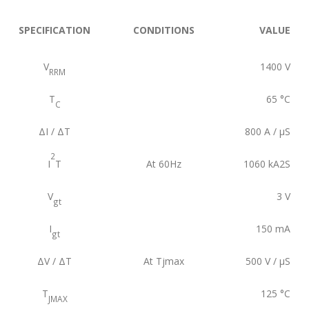
SPECIFICATION
CONDITIONS
VALUE
V
1400
V
RRM
T
65
°C
C
ΔI / ΔT
800
A / µS
2
I
T
At 60Hz
1060
kA2S
V
3
V
gt
I
150
mA
gt
ΔV / ΔT
At Tjmax
500
V / µS
T
125
°C
JMAX