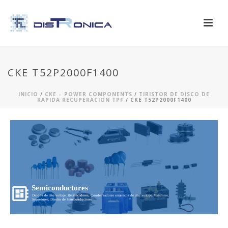
CKE T52P2000F1400
INICIO
/
CKE – POWER COMPONENTS
/
TIRISTOR DE DISCO DE
RAPIDA RECUPERACION TPF
/ CKE T52P2000F1400
Semiconductores
Diodos de alto voltaje, Rectificadores, Condensadores ceramicos de alto voltaje, Varistores,
Supresores, Diseño de Semiconductores...