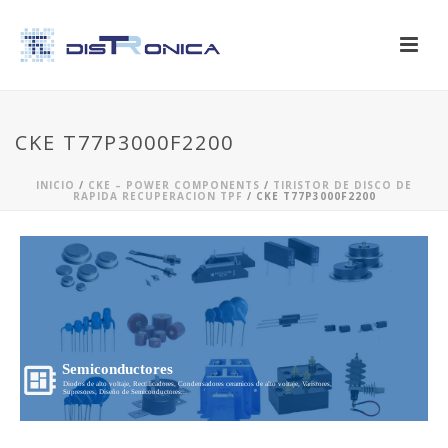
CKE T77P3000F2200
INICIO
/
CKE – POWER COMPONENTS
/
TIRISTOR DE DISCO DE
RAPIDA RECUPERACION TPF
/ CKE T77P3000F2200
Semiconductores
Diodos de alto voltaje, Rectificadores, Condensadores ceramicos de alto voltaje, Varistores,
Supresores, Diseño de Semiconductores...