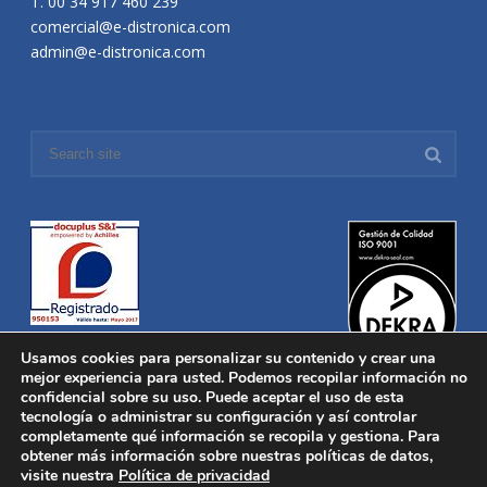
T. 00 34 917 460 239
comercial@e-distronica.com
admin@e-distronica.com
Usamos cookies para personalizar su contenido y crear una
mejor experiencia para usted. Podemos recopilar información no
confidencial sobre su uso. Puede aceptar el uso de esta
tecnología o administrar su configuración y así controlar
Distronica © 2016 Todos los derechos reservados.
Aviso legal
|
completamente qué información se recopila y gestiona. Para
Política de privacidad
|
Política de Cookies
obtener más información sobre nuestras políticas de datos,
Desarrollado por
Nucleosoft
visite nuestra
Política de privacidad
Inicio