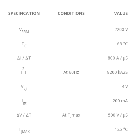
SPECIFICATION
CONDITIONS
VALUE
V
2200
V
RRM
T
65
°C
C
ΔI / ΔT
800
A / µS
2
I
T
At 60Hz
8200
kA2S
V
4
V
gt
I
200
mA
gt
ΔV / ΔT
At Tjmax
500
V / µS
T
125
°C
JMAX