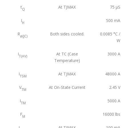
t
At TJMAX
75
µS
Q
I
500
mA
H
R
Both sides cooled.
0.0085
°C /
ø(JC)
W
I
At TC (Case
3000
A
T(AV)
Temperature)
I
At TJMAX
48000
A
TSM
V
At On-State Current
2.45
V
TM
I
5000
A
TM
F
16000
lbs
M
I
At TJMAX
100
mA