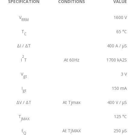
SPECIFICATION
CONDITIONS
VALUE
V
1600
V
RRM
T
65
°C
C
ΔI / ΔT
400
A / µS
2
I
T
At 60Hz
1700
kA2S
V
3
V
gt
I
150
mA
gt
ΔV / ΔT
At Tjmax
400
V / µS
T
125
°C
JMAX
t
At TJMAX
250
µS
Q