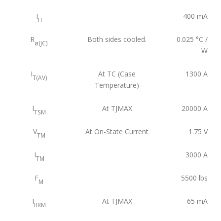
I
400
mA
H
R
Both sides cooled.
0.025
°C /
ø(JC)
W
I
At TC (Case
1300
A
T(AV)
Temperature)
I
At TJMAX
20000
A
TSM
V
At On-State Current
1.75
V
TM
I
3000
A
TM
F
5500
lbs
M
I
At TJMAX
65
mA
RRM