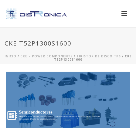
CKE T52P1300S1600
INICIO
/
CKE – POWER COMPONENTS
/
TIRISTOR DE DISCO TPS
/ CKE
T52P1300S1600
Semiconductores
Diodos de alto voltaje, Rectificadores, Condensadores ceramicos de alto voltaje, Varistores,
Supresores, Diseño de Semiconductores...