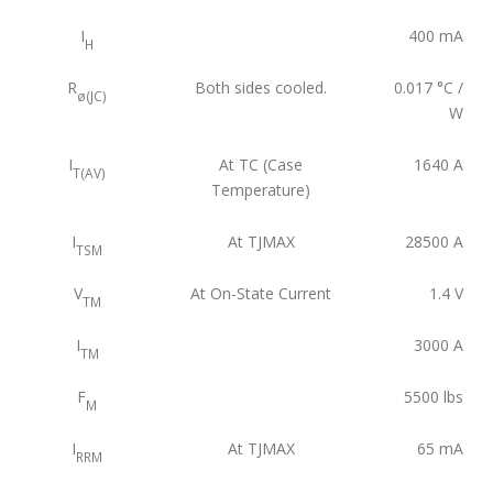
I
400
mA
H
R
Both sides cooled.
0.017
°C /
ø(JC)
W
I
At TC (Case
1640
A
T(AV)
Temperature)
I
At TJMAX
28500
A
TSM
V
At On-State Current
1.4
V
TM
I
3000
A
TM
F
5500
lbs
M
I
At TJMAX
65
mA
RRM