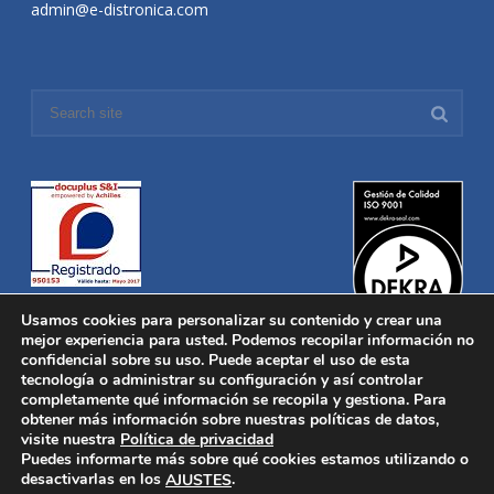
admin@e-distronica.com
Usamos cookies para personalizar su contenido y crear una
mejor experiencia para usted. Podemos recopilar información no
confidencial sobre su uso. Puede aceptar el uso de esta
tecnología o administrar su configuración y así controlar
Distronica © 2016 Todos los derechos reservados.
Aviso legal
|
completamente qué información se recopila y gestiona. Para
Política de privacidad
|
Política de Cookies
obtener más información sobre nuestras políticas de datos,
Desarrollado por
Nucleosoft
visite nuestra
Política de privacidad
Inicio
Puedes informarte más sobre qué cookies estamos utilizando o
Quiénes Somos
desactivarlas en los
.
AJUSTES