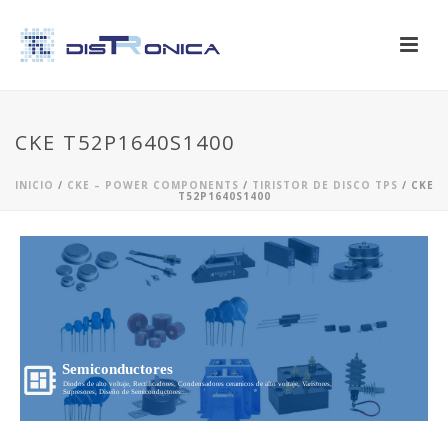
CKE T52P1640S1400
INICIO
/
CKE – POWER COMPONENTS
/
TIRISTOR DE DISCO TPS
/ CKE
T52P1640S1400
Semiconductores
Diodos de alto voltaje, Rectificadores, Condensadores ceramicos de alto voltaje, Varistores,
Supresores, Diseño de Semiconductores...