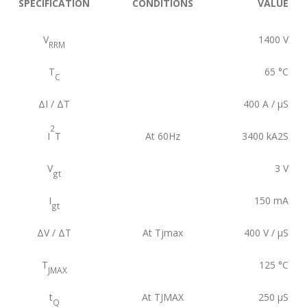
SPECIFICATION
CONDITIONS
VALUE
V
1400
V
RRM
T
65
°C
C
ΔI / ΔT
400
A / µS
2
I
T
At 60Hz
3400
kA2S
V
3
V
gt
I
150
mA
gt
ΔV / ΔT
At Tjmax
400
V / µS
T
125
°C
JMAX
t
At TJMAX
250
µS
Q