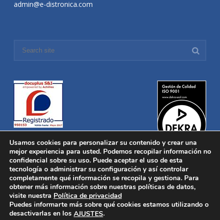
admin@e-distronica.com
Usamos cookies para personalizar su contenido y crear una
mejor experiencia para usted. Podemos recopilar información no
confidencial sobre su uso. Puede aceptar el uso de esta
tecnología o administrar su configuración y así controlar
Distronica © 2016 Todos los derechos reservados.
Aviso legal
|
completamente qué información se recopila y gestiona. Para
Política de privacidad
|
Política de Cookies
obtener más información sobre nuestras políticas de datos,
Desarrollado por
Nucleosoft
visite nuestra
Política de privacidad
Inicio
Puedes informarte más sobre qué cookies estamos utilizando o
Quiénes Somos
desactivarlas en los
.
AJUSTES