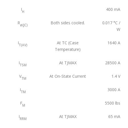
I
400
mA
H
R
Both sides cooled.
0.017
°C /
ø(JC)
W
I
At TC (Case
1640
A
T(AV)
Temperature)
I
At TJMAX
28500
A
TSM
V
At On-State Current
1.4
V
TM
I
3000
A
TM
F
5500
lbs
M
I
At TJMAX
65
mA
RRM