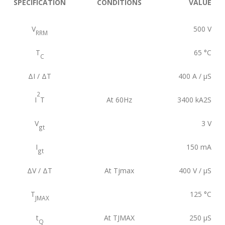
SPECIFICATION
CONDITIONS
VALUE
V
500
V
RRM
T
65
°C
C
ΔI / ΔT
400
A / µS
2
I
T
At 60Hz
3400
kA2S
V
3
V
gt
I
150
mA
gt
ΔV / ΔT
At Tjmax
400
V / µS
T
125
°C
JMAX
t
At TJMAX
250
µS
Q