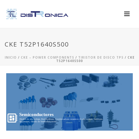
CKE T52P1640S500
INICIO
/
CKE – POWER COMPONENTS
/
TIRISTOR DE DISCO TPS
/ CKE
T52P1640S500
Semiconductores
Diodos de alto voltaje, Rectificadores, Condensadores ceramicos de alto voltaje, Varistores,
Supresores, Diseño de Semiconductores...