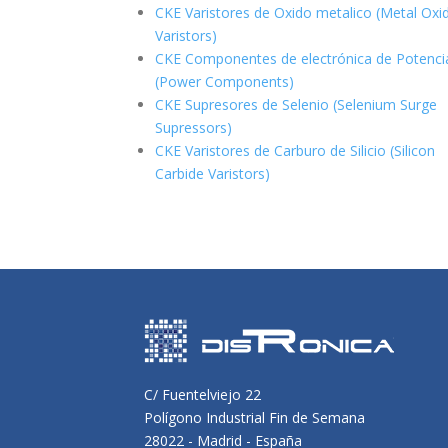
CKE Varistores de Oxido metalico (Metal Oxi
Varistors)
CKE Componentes de electrónica de Potenci
(Power Components)
CKE Supresores de Selenio (Selenium Surge
Supressors)
CKE Varistores de Carburo de Silicio
(Silicon
Carbide Varistors)
C/ Fuentelviejo 22
Polígono Industrial Fin de Semana
28022 - Madrid - España