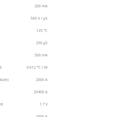
200
mA
500
V / µS
125
°C
250
µS
500
mA
d.
0.012
°C / W
ture)
2000
A
29400
A
nt
1.7
V
2000
A