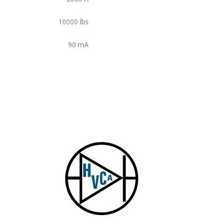
10000
lbs
90
mA