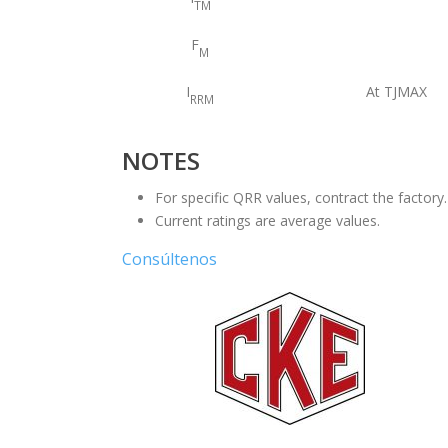
TM
F
M
I
At TJMAX
RRM
NOTES
For specific QRR values, contract the factory.
Current ratings are average values.
Consúltenos