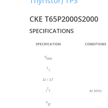
Thyristor) TPS
CKE T65P2000S2000
SPECIFICATIONS
SPECIFICATION
CONDITIONS
V
RRM
T
C
ΔI / ΔT
2
I
T
At 60Hz
V
gt