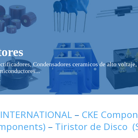
ores
ectificadores, Condensadores ceramicos de alto voltaje, 
miconductores...
 INTERNATIONAL
–
CKE Compone
omponents)
–
Tiristor de Disco 