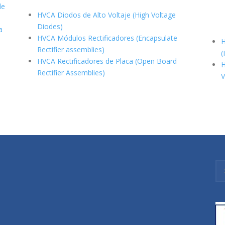
de
HVCA Diodos de Alto Voltaje (High Voltage
Diodes)
a
HVCA Módulos Rectificadores (Encapsulate
H
Rectifier assemblies)
(
HVCA Rectificadores de Placa (Open Board
H
Rectifier Assemblies)
V