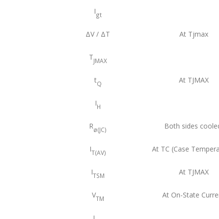
I
gt
ΔV / ΔT
At Tjmax
T
JMAX
t
At TJMAX
Q
I
H
R
Both sides coole
ø(JC)
I
At TC (Case Tempera
T(AV)
I
At TJMAX
TSM
V
At On-State Curre
TM
I