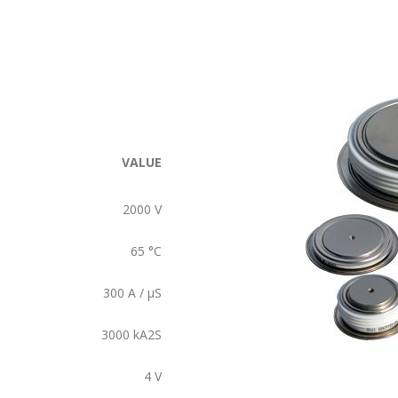
VALUE
2000
V
65
°C
300
A / µS
3000
kA2S
4
V