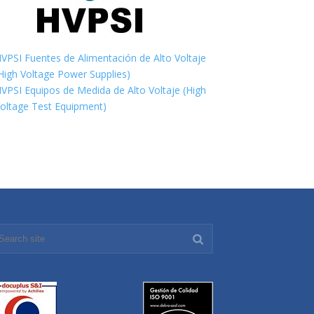
VPSI Fuentes de Alimentación de Alto Voltaje
High Voltage Power Supplies)
VPSI Equipos de Medida de Alto Voltaje (High
oltage Test Equipment)