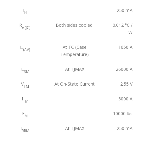
I
250
mA
H
R
Both sides cooled.
0.012
°C /
ø(JC)
W
I
At TC (Case
1650
A
T(AV)
Temperature)
I
At TJMAX
26000
A
TSM
V
At On-State Current
2.55
V
TM
I
5000
A
TM
F
10000
lbs
M
I
At TJMAX
250
mA
RRM