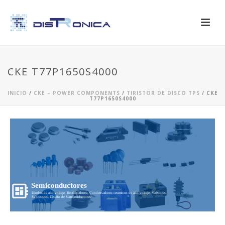
CKE T77P1650S4000
INICIO
/
CKE – POWER COMPONENTS
/
TIRISTOR DE DISCO TPS
/ CKE
T77P1650S4000
Semiconductores
Diodos de alto voltaje, Rectificadores, Condensadores ceramicos de alto voltaje, Varistores,
Supresores, Diseño de Semiconductores...