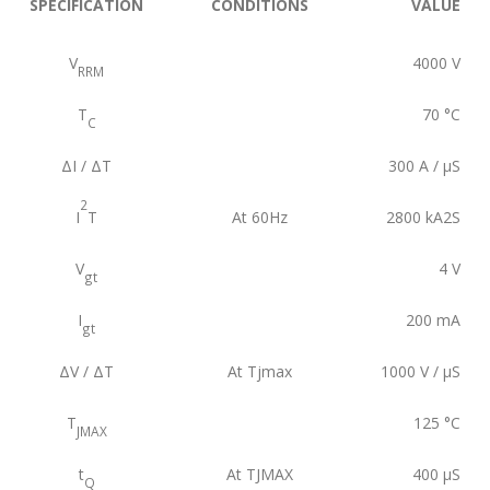
SPECIFICATION
CONDITIONS
VALUE
V
4000
V
RRM
T
70
°C
C
ΔI / ΔT
300
A / µS
2
I
T
At 60Hz
2800
kA2S
V
4
V
gt
I
200
mA
gt
ΔV / ΔT
At Tjmax
1000
V / µS
T
125
°C
JMAX
t
At TJMAX
400
µS
Q