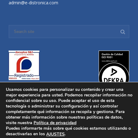
admin@e-distronica.com
Usamos cookies para personalizar su contenido y crear una
mejor experiencia para usted. Podemos recopilar información no
confidencial sobre su uso. Puede aceptar el uso de esta
tecnología o administrar su configuración y así controlar
Distronica © 2016 Todos los derechos reservados.
Aviso legal
|
completamente qué información se recopila y gestiona. Para
Política de privacidad
|
Política de Cookies
obtener más información sobre nuestras políticas de datos,
Desarrollado por
Nucleosoft
visite nuestra
Política de privacidad
Inicio
Puedes informarte más sobre qué cookies estamos utilizando o
Quiénes Somos
desactivarlas en los
.
AJUSTES