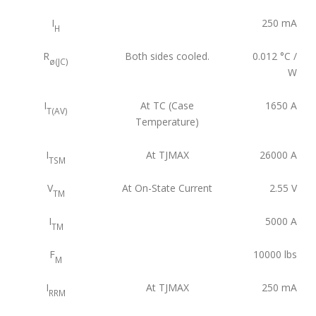
I
250
mA
H
R
Both sides cooled.
0.012
°C /
ø(JC)
W
I
At TC (Case
1650
A
T(AV)
Temperature)
I
At TJMAX
26000
A
TSM
V
At On-State Current
2.55
V
TM
I
5000
A
TM
F
10000
lbs
M
I
At TJMAX
250
mA
RRM