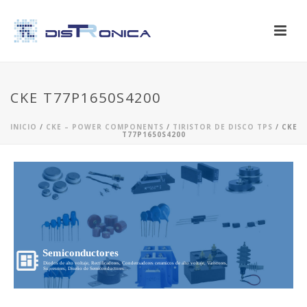
CKE T77P1650S4200
INICIO
/
CKE – POWER COMPONENTS
/
TIRISTOR DE DISCO TPS
/ CKE
T77P1650S4200
Semiconductores
Diodos de alto voltaje, Rectificadores, Condensadores ceramicos de alto voltaje, Varistores,
Supresores, Diseño de Semiconductores...