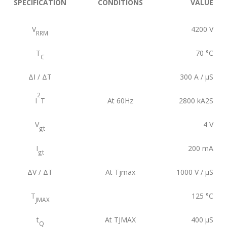
SPECIFICATION
CONDITIONS
VALUE
V
4200
V
RRM
T
70
°C
C
ΔI / ΔT
300
A / µS
2
I
T
At 60Hz
2800
kA2S
V
4
V
gt
I
200
mA
gt
ΔV / ΔT
At Tjmax
1000
V / µS
T
125
°C
JMAX
t
At TJMAX
400
µS
Q