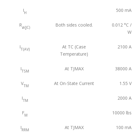
I
500
mA
H
R
Both sides cooled.
0.012
°C /
ø(JC)
W
I
At TC (Case
2100
A
T(AV)
Temperature)
I
At TJMAX
38000
A
TSM
V
At On-State Current
1.55
V
TM
I
2000
A
TM
F
10000
lbs
M
I
At TJMAX
100
mA
RRM