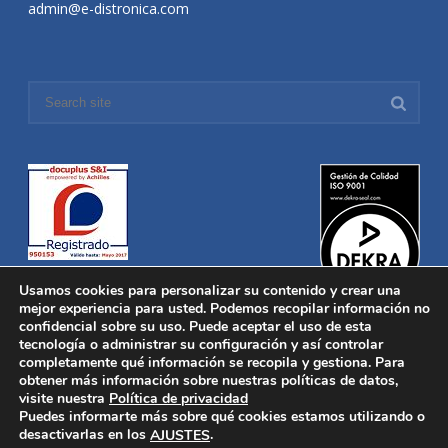
admin@e-distronica.com
Usamos cookies para personalizar su contenido y crear una
mejor experiencia para usted. Podemos recopilar información no
confidencial sobre su uso. Puede aceptar el uso de esta
tecnología o administrar su configuración y así controlar
Distronica © 2016 Todos los derechos reservados.
Aviso legal
|
completamente qué información se recopila y gestiona. Para
Política de privacidad
|
Política de Cookies
obtener más información sobre nuestras políticas de datos,
Desarrollado por
Nucleosoft
visite nuestra
Política de privacidad
Inicio
Puedes informarte más sobre qué cookies estamos utilizando o
Quiénes Somos
desactivarlas en los
.
AJUSTES