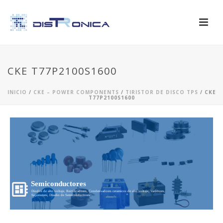
CKE T77P2100S1600
INICIO
/
CKE – POWER COMPONENTS
/
TIRISTOR DE DISCO TPS
/ CKE
T77P2100S1600
Semiconductores
Diodos de alto voltaje, Rectificadores, Condensadores ceramicos de alto voltaje, Varistores,
Supresores, Diseño de Semiconductores...