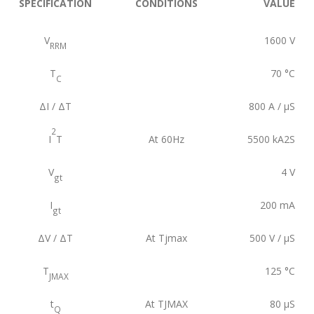
SPECIFICATION
CONDITIONS
VALUE
V
1600
V
RRM
T
70
°C
C
ΔI / ΔT
800
A / µS
2
I
T
At 60Hz
5500
kA2S
V
4
V
gt
I
200
mA
gt
ΔV / ΔT
At Tjmax
500
V / µS
T
125
°C
JMAX
t
At TJMAX
80
µS
Q