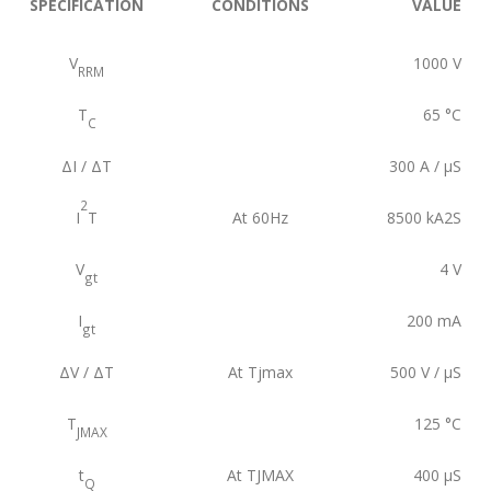
SPECIFICATION
CONDITIONS
VALUE
V
1000
V
RRM
T
65
°C
C
ΔI / ΔT
300
A / µS
2
I
T
At 60Hz
8500
kA2S
V
4
V
gt
I
200
mA
gt
ΔV / ΔT
At Tjmax
500
V / µS
T
125
°C
JMAX
t
At TJMAX
400
µS
Q