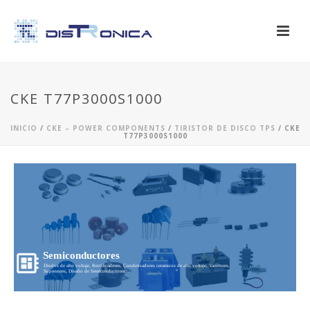
CKE T77P3000S1000
INICIO
/
CKE – POWER COMPONENTS
/
TIRISTOR DE DISCO TPS
/ CKE
T77P3000S1000
Semiconductores
Diodos de alto voltaje, Rectificadores, Condensadores ceramicos de alto voltaje, Varistores,
Supresores, Diseño de Semiconductores...