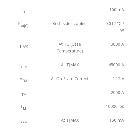
I
100
mA
H
R
Both sides cooled.
0.012
°C /
ø(JC)
W
I
At TC (Case
3000
A
T(AV)
Temperature)
I
At TJMAX
45000
A
TSM
V
At On-State Current
1.15
V
TM
I
2000
A
TM
F
10000
lbs
M
I
At TJMAX
150
mA
RRM