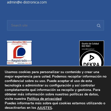
admin@e-distronica.com
Usamos cookies para personalizar su contenido y crear una
mejor experiencia para usted. Podemos recopilar información no
confidencial sobre su uso. Puede aceptar el uso de esta
tecnología o administrar su configuración y así controlar
Distronica © 2016 Todos los derechos reservados.
Aviso legal
|
completamente qué información se recopila y gestiona. Para
Política de privacidad
|
Política de Cookies
obtener más información sobre nuestras políticas de datos,
Desarrollado por
Nucleosoft
visite nuestra
Política de privacidad
Inicio
Puedes informarte más sobre qué cookies estamos utilizando o
Quiénes Somos
desactivarlas en los
.
AJUSTES