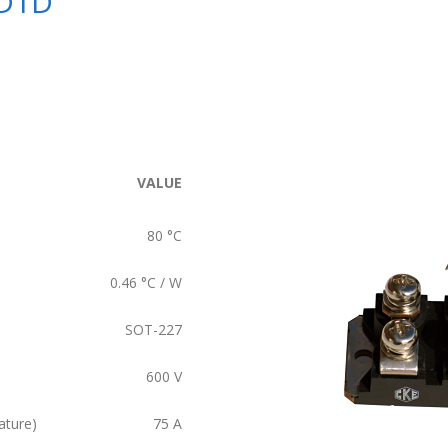
D1D
VALUE
80
°C
0.46
°C / W
SOT-227
600
V
ature)
75
A