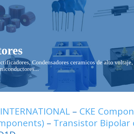
ores
ectificadores, Condensadores ceramicos de alto voltaje, 
miconductores...
 INTERNATIONAL
–
CKE Compone
omponents)
–
Transistor Bipolar