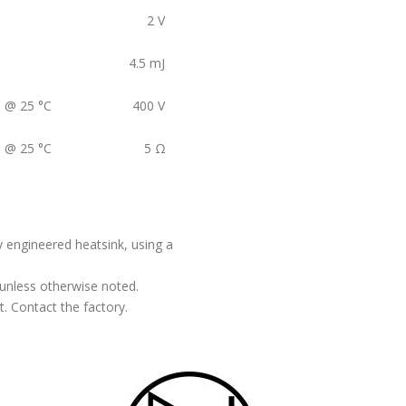
2
V
4.5
mJ
) @ 25 °C
400
V
) @ 25 °C
5
Ω
y engineered heatsink, using a
 unless otherwise noted.
t. Contact the factory.