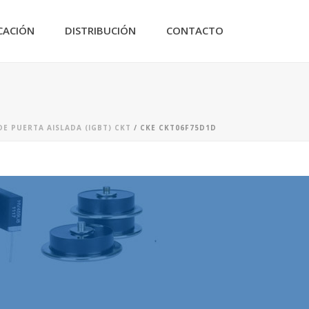
CACIÓN
DISTRIBUCIÓN
CONTACTO
E PUERTA AISLADA (IGBT) CKT
/ CKE CKT06F75D1D