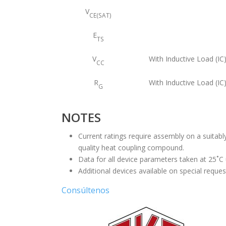
V
CE(SAT)
E
TS
V
With Inductive Load (IC
CC
R
With Inductive Load (IC
G
NOTES
Current ratings require assembly on a suitabl
quality heat coupling compound.
Data for all device parameters taken at 25˚C
Additional devices available on special reques
Consúltenos