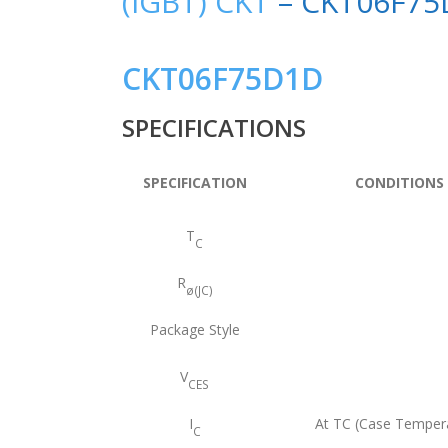
(IGBT) CKT
– CKT06F75
CKT06F75D1D
SPECIFICATIONS
SPECIFICATION
CONDITIONS
T
C
R
ø(JC)
Package Style
V
CES
I
At TC (Case Temper
C