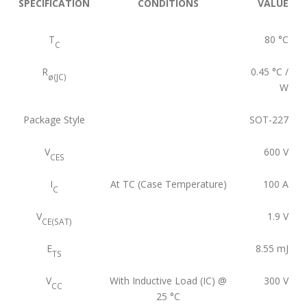
SPECIFICATION
CONDITIONS
VALUE
T
80
°C
C
R
0.45
°C /
ø(JC)
W
Package Style
SOT-227
V
600
V
CES
I
At TC (Case Temperature)
100
A
C
V
1.9
V
CE(SAT)
E
8.55
mJ
TS
V
With Inductive Load (IC) @
300
V
CC
25 °C