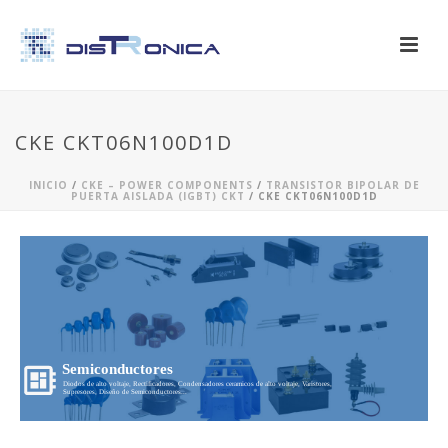
CKE CKT06N100D1D
INICIO
/
CKE – POWER COMPONENTS
/
TRANSISTOR BIPOLAR DE
PUERTA AISLADA (IGBT) CKT
/ CKE CKT06N100D1D
Semiconductores
Diodos de alto voltaje, Rectificadores, Condensadores ceramicos de alto voltaje, Varistores,
Supresores, Diseño de Semiconductores...