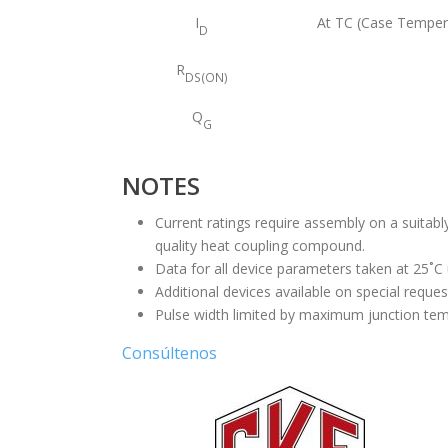
I
At TC (Case Temper
D
R
DS(ON)
Q
G
NOTES
Current ratings require assembly on a suitabl
quality heat coupling compound.
Data for all device parameters taken at 25˚C
Additional devices available on special reques
Pulse width limited by maximum junction tem
Consúltenos