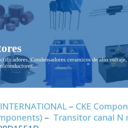
ores
ectificadores, Condensadores ceramicos de alto voltaje, 
miconductores...
 INTERNATIONAL
–
CKE Compone
omponents)
–
Transitor canal N