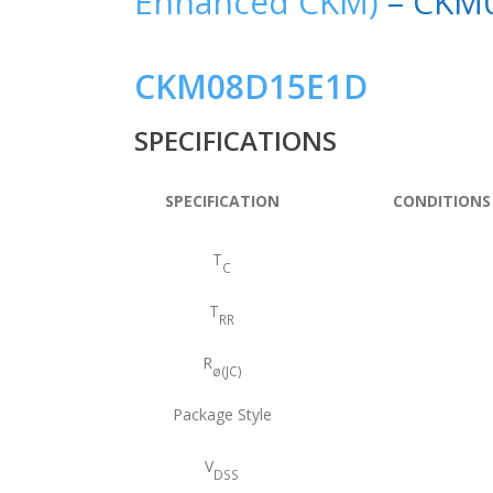
Enhanced CKM)
– CKM
CKM08D15E1D
SPECIFICATIONS
SPECIFICATION
CONDITIONS
T
C
T
RR
R
ø(JC)
Package Style
V
DSS