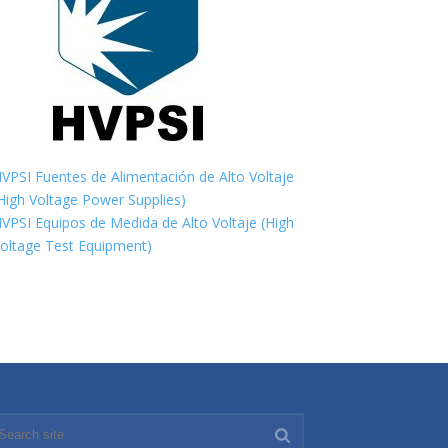
VPSI Fuentes de Alimentación de Alto Voltaje
High Voltage Power Supplies)
VPSI Equipos de Medida de Alto Voltaje (High
oltage Test Equipment)