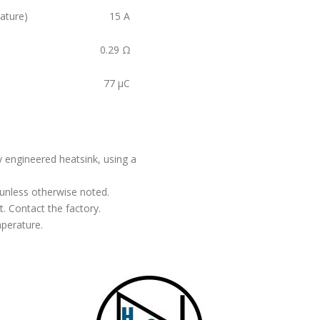
ature)
15
A
0.29
Ω
77
µC
y engineered heatsink, using a
 unless otherwise noted.
t. Contact the factory.
perature.