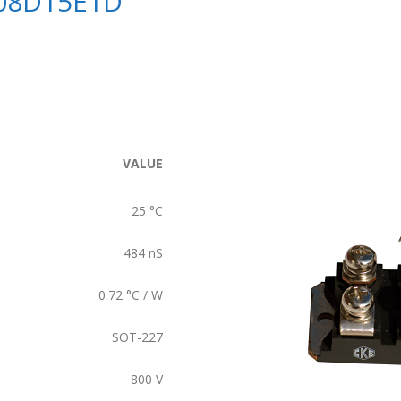
08D15E1D
VALUE
25
°C
484
nS
0.72
°C / W
SOT-227
800
V